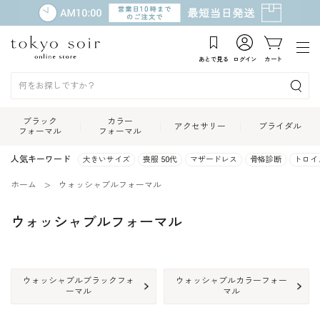
あとで見る
ログイン
カート
ブラック
カラー
アクセサリー
ブライダル
フォーマル
フォーマル
人気キーワード
大きいサイズ
喪服 50代
マザードレス
骨格診断
トロイ
ホーム
ウォッシャブルフォーマル
ウォッシャブルフォーマル
ウォッシャブルブラックフォ
ウォッシャブルカラーフォー
ーマル
マル