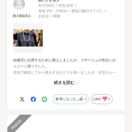
白いクレヨン
年代:
50代
性別:
女性
身長:
151～155cm
普段の服のサイズ:
L
お住まい:
関東
結婚式に出席するために購入しましたが、コサージュの色合いが
イメージ通りでした。
店頭で確認してから購入するかどうか迷いましたが、自宅から一
番近い店舗ではネイビーは完売でした。
続きを読む
オンラインショップは写真数が多くじっくりと検討することがで
きました。
また、購入するとすぐに届くのでとても便利だと思いました。
参考になった
4
Like!
6