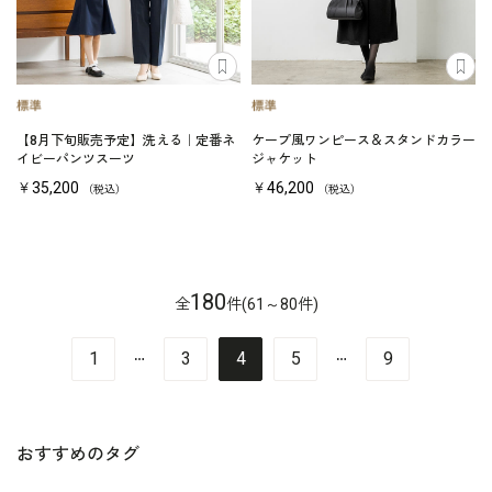
【8月下旬販売予定】洗える｜定番ネ
ケープ風ワンピース＆スタンドカラー
イビーパンツスーツ
ジャケット
￥35,200
￥46,200
（税込）
（税込）
180
全
件(61～80件)
…
…
1
3
4
5
9
おすすめのタグ