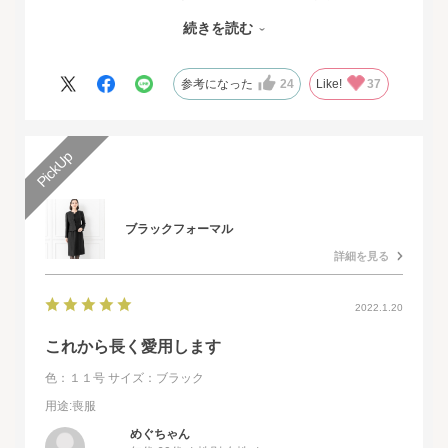
しくて、
続きを読む
その旨をお伝えさせていただきたいと思いました。とても素敵な
ドレスで本当に感動致しました。
人生最高の幸せな日に華を添えていただき、心より感謝申し上げ
参考になった
24
Like!
37
ます。
ブラックフォーマル
詳細を見る
2022.1.20
これから長く愛用します
色：１１号
サイズ：ブラック
用途
:喪服
めぐちゃん