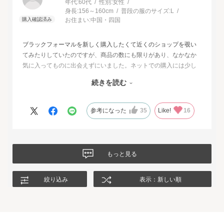
年代:
60代
性別:
女性
身長:
156～160cm
普段の服のサイズ:
L
お住まい:
中国・四国
ブラックフォーマルを新しく購入したくて近くのショップを覗い
てみたりしていたのですが、商品の数にも限りがあり、なかなか
気に入ってものに出会えずにいました。ネットでの購入には少し
不安もあったのですが、試着サービスがあることで安心して購入
続きを読む
することが出来ました。最初に注文したものはイメージと違って
いて返品させて頂いたのですが、二度目に注文した今回の商品
は、生地もデザインも大満足、これから長く自信をもって着用し
参考になった
35
Like!
16
たいと思います。
もっと見る
絞り込み
表示：新しい順