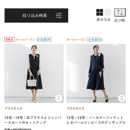
2列表示
1列表示
並
絞り込み検索
表示方法
並び順
15号～19号｜白ブラウスとジャンパ
15号～19号｜ノーカラージャケット
ースカートのセットアップ
とオパールワンピースのアンサンブル
定価￥
40,700
(税込)