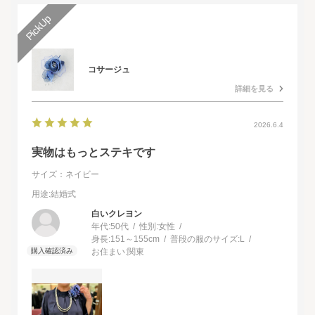
コサージュ
詳細を見る
2026.6.4
実物はもっとステキです
サイズ：ネイビー
用途
:結婚式
白いクレヨン
年代:
50代
性別:
女性
身長:
151～155cm
普段の服のサイズ:
L
お住まい:
関東