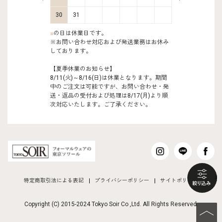
30
31
■
の日は休業日です。
※お問い合わせ対応および発送業務はお休み
しております。
【夏季休業のお知らせ】
8/11(火)～8/16(日)は休業となります。期間
中のご注文は可能ですが、お問い合わせ・発
送・返品の受付および処理は8/17(月)より順
次対応いたします。ご了承ください。
も
特定商取引法による表記
プライバシーポリシー
サイトポリシー
Copyright (C) 2015-2024 Tokyo Soir Co ,Ltd. All Rights Reserved.