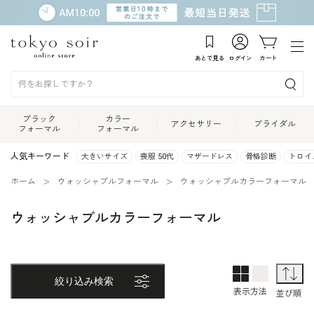
あとで見る
ログイン
カート
ブラック
カラー
アクセサリー
ブライダル
フォーマル
フォーマル
人気キーワード
大きいサイズ
喪服 50代
マザードレス
骨格診断
トロイ
ホーム
ウォッシャブルフォーマル
ウォッシャブルカラーフォーマル
ウォッシャブルカラーフォーマル
2列表示
1列表示
並
絞り込み検索
表示方法
並び順