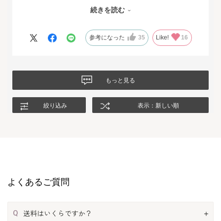
不安もあったのですが、試着サービスがあることで安心して購入
続きを読む
することが出来ました。最初に注文したものはイメージと違って
いて返品させて頂いたのですが、二度目に注文した今回の商品
は、生地もデザインも大満足、これから長く自信をもって着用し
参考になった
35
Like!
16
たいと思います。
もっと見る
絞り込み
表示：新しい順
よくあるご質問
Q
送料はいくらですか？