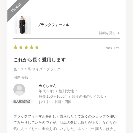
ブラックフォーマル
詳細を見る
2022.1.20
これから長く愛用します
色：１１号
サイズ：ブラック
用途
:喪服
めぐちゃん
年代:
60代
性別:
女性
身長:
156～160cm
普段の服のサイズ:
L
お住まい:
中国・四国
ブラックフォーマルを新しく購入したくて近くのショップを覗い
てみたりしていたのですが、商品の数にも限りがあり、なかなか
気に入ってものに出会えずにいました。ネットでの購入には少し