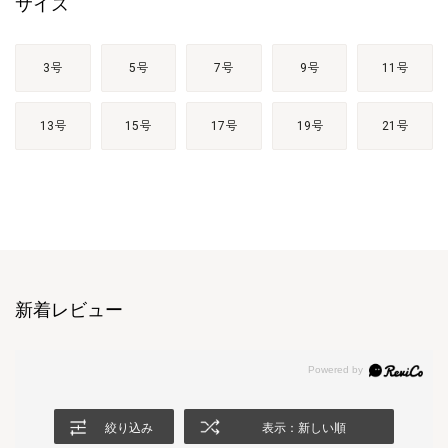
サイズ
3号
5号
7号
9号
11号
13号
15号
17号
19号
21号
新着レビュー
絞り込み
表示：新しい順