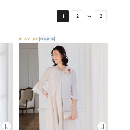
…
1
2
2