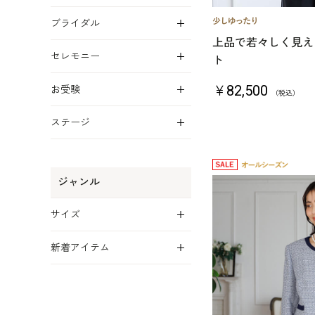
展開
ブライダル
上品で若々しく見え
展開
セレモニー
ト
展開
￥82,500
お受験
（税込）
展開
ステージ
ジャンル
展開
サイズ
展開
新着アイテム