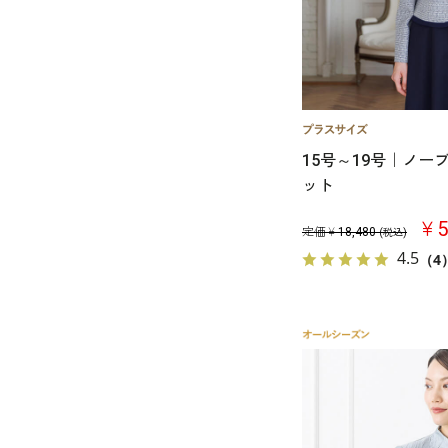
15号～19号｜ノ
ット
￥5
定価￥
18,480
(税込)
4.5
（4