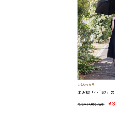
米沢織「小目紗」の
￥3
定価￥
77,000
(税込)