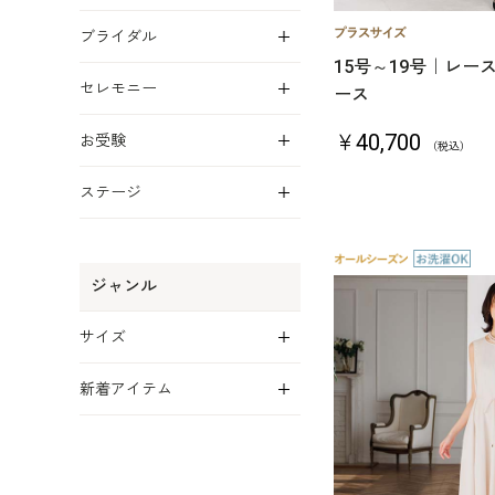
展開
ブライダル
15号～19号｜レ
展開
セレモニー
ース
展開
￥40,700
お受験
（税込）
展開
ステージ
ジャンル
展開
サイズ
展開
新着アイテム