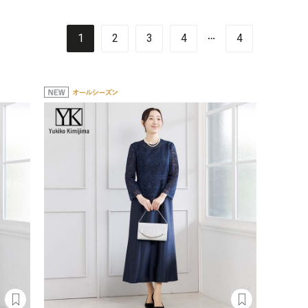
…
1
2
3
4
4