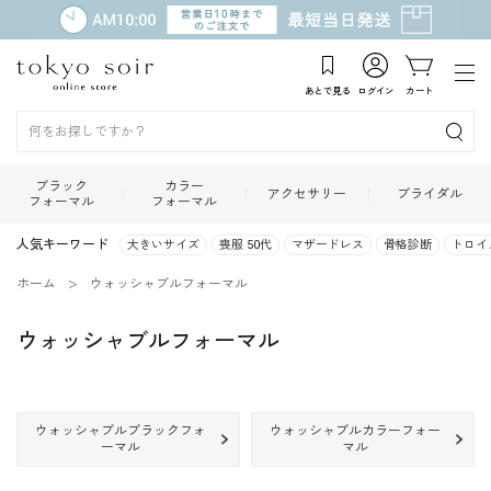
あとで見る
ログイン
カート
ブラック
カラー
アクセサリー
ブライダル
フォーマル
フォーマル
人気キーワード
大きいサイズ
喪服 50代
マザードレス
骨格診断
トロイ
ホーム
ウォッシャブルフォーマル
ウォッシャブルフォーマル
ウォッシャブルブラックフォ
ウォッシャブルカラーフォー
ーマル
マル