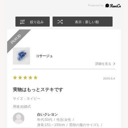
絞り込み
表示：新しい順
コサージュ
詳細を見る
2026.6.4
実物はもっとステキです
サイズ：ネイビー
用途
:結婚式
白いクレヨン
年代:
50代
性別:
女性
身長:
151～155cm
普段の服のサイズ:
L