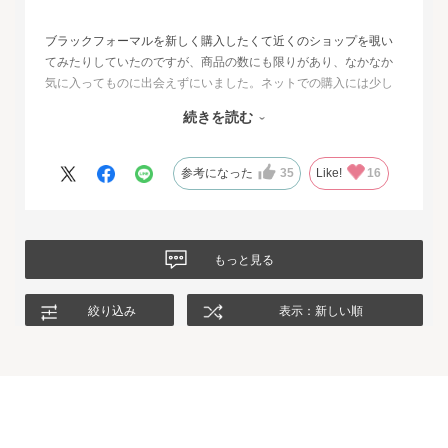
ブラックフォーマルを新しく購入したくて近くのショップを覗い
てみたりしていたのですが、商品の数にも限りがあり、なかなか
気に入ってものに出会えずにいました。ネットでの購入には少し
不安もあったのですが、試着サービスがあることで安心して購入
続きを読む
することが出来ました。最初に注文したものはイメージと違って
いて返品させて頂いたのですが、二度目に注文した今回の商品
は、生地もデザインも大満足、これから長く自信をもって着用し
参考になった
35
Like!
16
たいと思います。
もっと見る
絞り込み
表示：新しい順