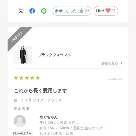
ドレスで本当に感動致しました。
人生最高の幸せな日に華を添えていただき、心より感謝申し上げ
参考になった
23
Like!
37
ます。
ブラックフォーマル
詳細を見る
2022.1.20
これから長く愛用します
色：１１号
サイズ：ブラック
用途
:喪服
めぐちゃん
年代:
60代
性別:
女性
身長:
156～160cm
普段の服のサイズ:
L
お住まい:
中国・四国