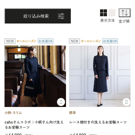
2列表示
1列表示
並
絞り込み検索
表示方法
並び順
cahoさんコラボ｜小柄さん向け洗え
レース襟付きの洗えるお受験スーツ
るお受験スーツ