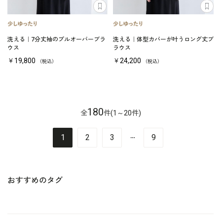
洗える｜7分丈袖のプルオーバーブラ
洗える｜体型カバーが叶うロング丈ブ
ウス
ラウス
￥19,800
￥24,200
（税込）
（税込）
180
全
件(1～20件)
…
1
2
3
9
おすすめのタグ