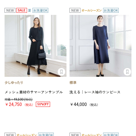
メッシュ素材のサマーアンサンブル
洗える│レース袖のワンピース
定価￥
49,500
(税込)
￥24,750
￥44,000
50%OFF
（税込）
（税込）