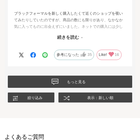
ブラックフォーマルを新しく購入したくて近くのショップを覗い
てみたりしていたのですが、商品の数にも限りがあり、なかなか
気に入ってものに出会えずにいました。ネットでの購入には少し
不安もあったのですが、試着サービスがあることで安心して購入
続きを読む
することが出来ました。最初に注文したものはイメージと違って
いて返品させて頂いたのですが、二度目に注文した今回の商品
は、生地もデザインも大満足、これから長く自信をもって着用し
参考になった
35
Like!
16
たいと思います。
もっと見る
絞り込み
表示：新しい順
よくあるご質問