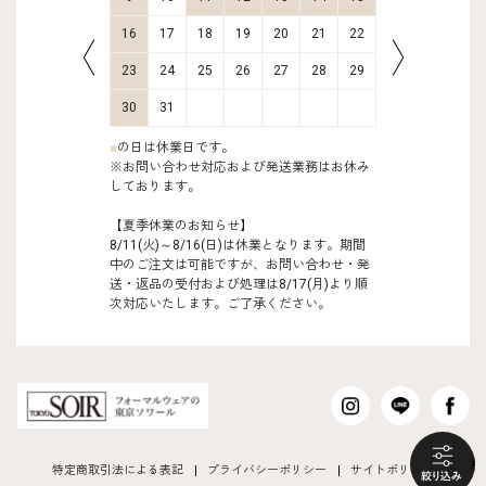
23
24
16
17
18
19
20
21
22
20
21
30
31
23
24
25
26
27
28
29
27
28
30
31
■
の日は休業日です。
※お問い合わせ対応および発送業務はお休み
しております。
【夏季休業のお知らせ】
8/11(火)～8/16(日)は休業となります。期間
中のご注文は可能ですが、お問い合わせ・発
送・返品の受付および処理は8/17(月)より順
次対応いたします。ご了承ください。
も
特定商取引法による表記
プライバシーポリシー
サイトポリシー