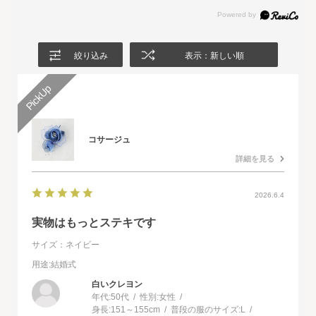
絞り込み
表示：新しい順
コサージュ
詳細を見る
2026.6.4
実物はもっとステキです
サイズ：ネイビー
用途
:結婚式
白いクレヨン
年代:
50代
性別:
女性
身長:
151～155cm
普段の服のサイズ:
L