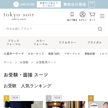
あとで見る
ログイン
カート
ブラック
カラー
アクセサリー
ブライダル
フォーマル
フォーマル
人気キーワード
大きいサイズ
喪服 50代
マザードレス
骨格診断
トロイ
ホーム
お受験
お受験用スーツ
お受験・面接 スーツ
お受験 人気ランキング
1
2
3