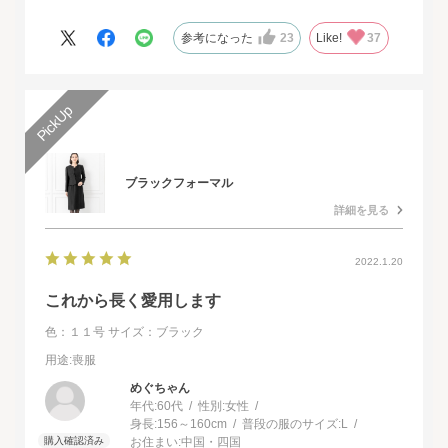
ドレスで本当に感動致しました。
人生最高の幸せな日に華を添えていただき、心より感謝申し上げ
参考になった
23
Like!
37
ます。
ブラックフォーマル
詳細を見る
2022.1.20
これから長く愛用します
色：１１号
サイズ：ブラック
用途
:喪服
めぐちゃん
年代:
60代
性別:
女性
身長:
156～160cm
普段の服のサイズ:
L
お住まい:
中国・四国