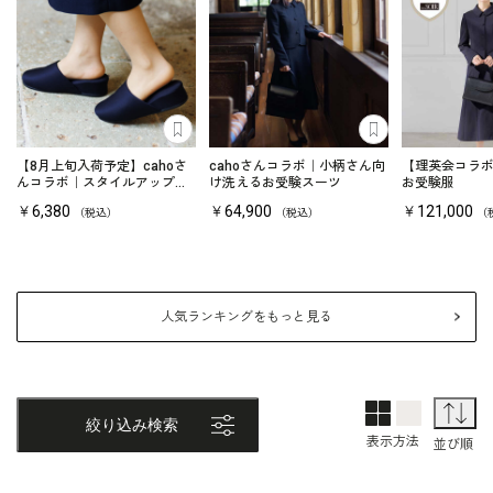
あとで見る
あとで見る
【8月上旬入荷予定】cahoさ
cahoさんコラボ｜小柄さん向
【理英会コラ
んコラボ｜スタイルアップの
け洗えるお受験スーツ
お受験服
ネイビースリッパ
￥6,380
￥64,900
￥121,000
（税込）
（税込）
（
人気ランキングをもっと見る
2列表示
1列表示
並
絞り込み検索
表示方法
並び順