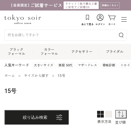
あとで見る
ログイン
カート
ブラック
カラー
アクセサリー
ブライダル
フォーマル
フォーマル
人気キーワード
大きいサイズ
喪服 50代
マザードレス
骨格診断
トロイ
ホーム
サイズから探す
15号
15号
2列表示
1列表示
並
絞り込み検索
表示方法
並び順