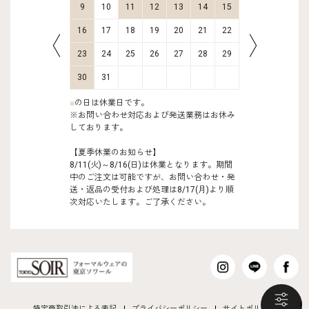
16
17
9
10
11
12
13
14
15
13
14
23
24
16
17
18
19
20
21
22
20
21
30
31
23
24
25
26
27
28
29
27
28
30
31
■
の日は休業日です。
※お問い合わせ対応および発送業務はお休み
しております。
【夏季休業のお知らせ】
8/11(火)～8/16(日)は休業となります。期間
中のご注文は可能ですが、お問い合わせ・発
送・返品の受付および処理は8/17(月)より順
次対応いたします。ご了承ください。
も
特定商取引法による表記
プライバシーポリシー
サイトポリシー