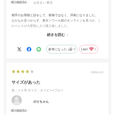
お住まい:
東北
相手のお母様と話をして、留袖ではなく、洋装になりました。
なかなか見つからず、東京ソワール様のオンラインを見つけ、こ
のドレスが大変気に入り購入致しました。
試着も出来、皆様にも綺麗なドレスと褒められました。
続きを読む
今度は、ブラックフォーマルを購入したいと思っております。
また、その際はよろしくお願い致します。
参考になった
0
Like!
3
2026.4.13
サイズがあった
色：１５号
サイズ：ネイビー×ブルー
のりちゃん