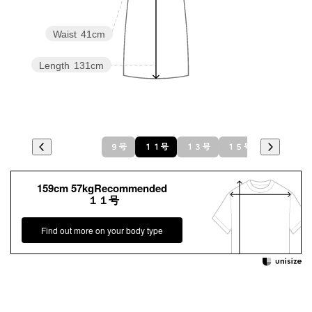
Waist
41cm
Length
131cm
９号
１１号
１３号
１５号
159cm 57kgRecommended
１１号
Find out more on your body type