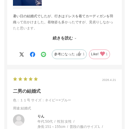
暑い日の結婚式でしたが、行きはドレスを着てカーディガンを羽
織って出かけました。着物姿も多かったですが、見劣りしなかっ
たと思います。
ドレスは試着サービスを利用しました。
続きを読む
サイズとカラーを変えてみましたが、ちょうど気に入った色とサ
イズが合ったので良かったです。
上もそのままでも良かったのですが、年齢などのことを実店舗で
参考になった
1
Like!
1
相談しましたところ、ネイビーの軽い上着を提案していただきそ
れを着用することに決めました。
最初は普通の紺のワンピースかツーピースを購入する予定でした
が、東京ソワールさんのサイトでこのドレスを見つけ一目惚れし
2026.4.21
てしまいました。
帰りは着替えましたが、小さく畳めるので持ち帰りも楽でした。
二男の結婚式
すぐに手洗いしました。手洗い出来るのも、高評価だと思いま
色：１１号
サイズ：ネイビー×ブルー
す。
用途
:結婚式
りん
年代:
50代
性別:
女性
身長:
151～155cm
普段の服のサイズ:
L