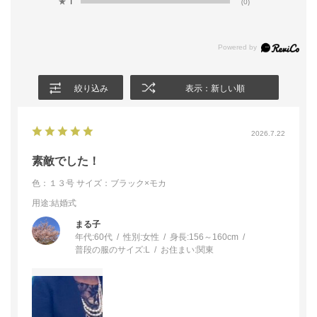
★
1
(0)
絞り込み
表示：新しい順
2026.7.22
素敵でした！
色：１３号
サイズ：ブラック×モカ
用途
:結婚式
まる子
年代:
60代
性別:
女性
身長:
156～160cm
普段の服のサイズ:
L
お住まい:
関東