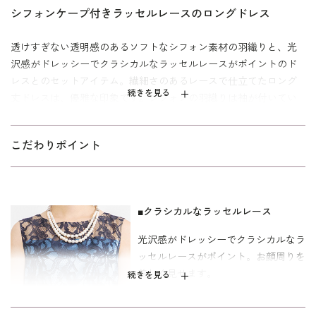
シフォンケープ付きラッセルレースのロングドレス
透けすぎない透明感のあるソフトなシフォン素材の羽織りと、光
沢感がドレッシーでクラシカルなラッセルレースがポイントのド
レスとのセットアイテム。繊細さのあるレースで仕立てたロング
続きを見る
丈ドレスは、優雅な印象です。シフォンの羽織りは袖が付いてい
るので、着崩れすることなく綺麗に着こなすことができます。肘
も隠れるので安心。頼れるセットアイテムです。
こだわりポイント
結婚式のお母様やゲスト・お顔合わせ、クルージングなどの各種
パーティーにおすすめのドレス。パターンは「少しゆったり」タ
イプを使用。「標準」に比べてウエストを中心にゆとりを持たせ
■クラシカルなラッセルレース
ています。こちらは自宅でお洗濯可能なウォッシャブル。お洗濯
方法は
をご参照ください。
ウォッシャブルフォーマルのお洗濯方法
光沢感がドレッシーでクラシカルなラ
ッセルレースがポイント。お顔周りを
美しく見せます。
続きを見る