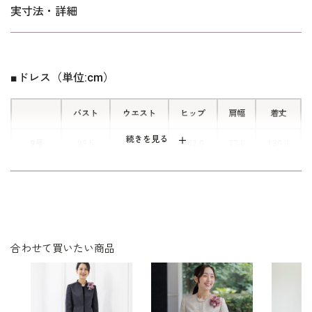
■エレガントなロング丈
実寸法・詳細
繊細さのあるレースで仕立てたロング
丈ドレスは、優雅な印象に。
■ドレス（単位:cm）
バスト
ウエスト
ヒップ
肩幅
着丈
続きを見る
9号
93.5
78.0
102.0
37.0
130.0
11号
97.5
82.0
106.0
37.5
131.0
13号
101.5
86.0
110.0
38.0
132.0
15号
106.5
91.0
115.0
39.0
132.5
合わせて買いたい商品
表地：ポリエステル100％（シャインフラワーレース）
素材
裏地：ポリエステル100％