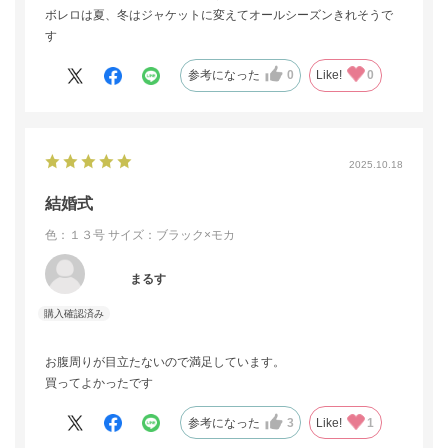
ボレロは夏、冬はジャケットに変えてオールシーズンきれそうで
す
参考になった
0
Like!
0
2025.10.18
結婚式
色：１３号
サイズ：ブラック×モカ
まるす
お腹周りが目立たないので満足しています。
買ってよかったです
参考になった
3
Like!
1