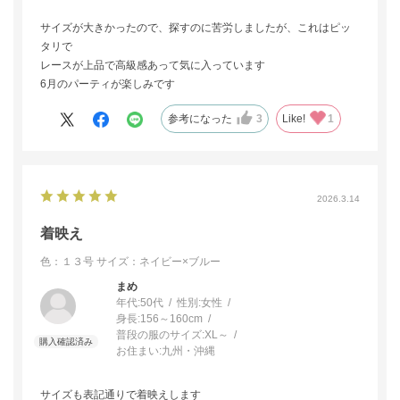
サイズが大きかったので、探すのに苦労しましたが、これはピッ
タリで
レースが上品で高級感あって気に入っています
6月のパーティが楽しみです
参考になった
3
Like!
1
2026.3.14
着映え
色：１３号
サイズ：ネイビー×ブルー
まめ
年代:
50代
性別:
女性
身長:
156～160cm
普段の服のサイズ:
XL～
お住まい:
九州・沖縄
サイズも表記通りで着映えします