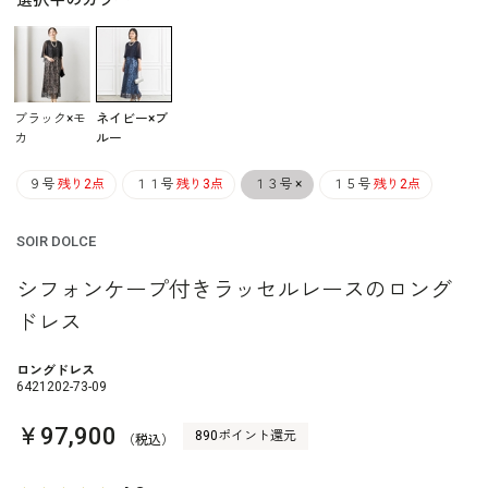
選択中のカラー
ブラック×モ
ネイビー×ブ
カ
ルー
９号
残り2点
１１号
残り3点
１３号
×
１５号
残り2点
SOIR DOLCE
シフォンケープ付きラッセルレースのロング
ドレス
ロングドレス
6421202-73-09
￥97,900
890ポイント還元
（税込）