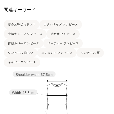
素材
ポリエステル100％（シフォン）
関連キーワード
その他
洗濯方法：ご自宅で洗濯可
夏のお呼ばれドレス
大きいサイズ ワンピース
骨格ウェーブ ワンピース
結婚式 ワンピース
体型カバー ワンピース
パーティー ワンピース
ワンピース 涼しい
エレガント ワンピース
ワンピース 夏
ネイビー ワンピース
Shoulder width
37.5cm
Width
48.8cm