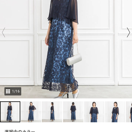
1
/
16