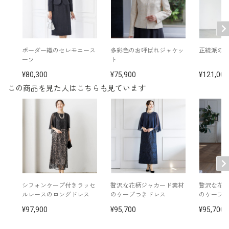
洗濯方法：ご自宅で洗濯可
後ろファスナー
※モデル着用：
その他
ネックレス /
5519505-91
バッグ /
5520201-91
ボーダー織のセレモニース
多彩色のお呼ばれジャケッ
正統派の
※モデル：身長160cm 9号着用
ーツ
ト
80,300
75,900
121,000
この商品を見た人はこちらも見ています
■ケープ（単位:cm）
バスト
肩幅
後着丈
袖丈
9号
104.5
36.5
62.0
35.0
11号
108.5
37.0
62.5
35.5
13号
112.5
37.5
63.0
36.0
シフォンケープ付きラッセ
贅沢な花柄ジャカード素材
贅沢な花
ルレースのロングドレス
のケープつきドレス
のケープ
15号
117.5
38.5
63.5
36.0
97,900
95,700
95,700