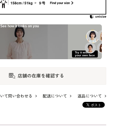
158cm / 51kg
９号
Find your size
See how it looks on you
トし
素材感の変化で魅せ
上質な米沢織ジャカ
洗える｜すっきりIラ
Try it with
your own face
プル
る大人のセレモニー
ードのアンサンブル
インのバックオープ
スーツ
ンドレス
48,400
48,400
40,700
店舗の在庫を確認する
いて問い合わせる
配送について
返品について