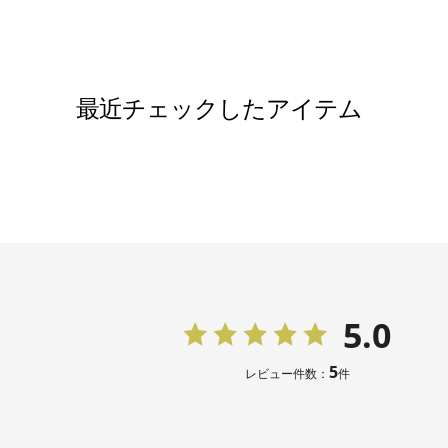
バッグ（
※モデル：
最近チェックしたアイテム
■ワンピース（単位:cm）
バスト
9号
97.5
11号
101.5
5.0
13号
105.5
5
レビュー件数：
件
15号
110.5