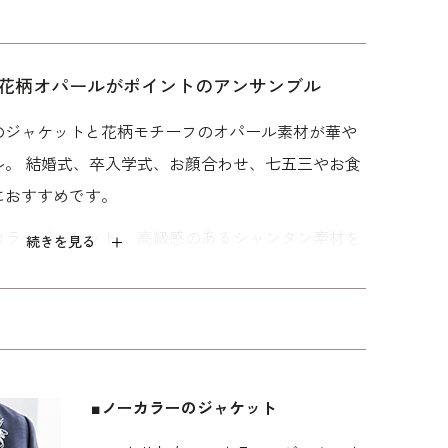
花柄オパールがポイントのアンサンブル
のジャケットと花柄モチーフのオパール素材が華
ル。 結婚式、卒入学式、お顔合わせ、七五三やお食
におすすめです。
カラージャケット。 高級感のあるシャンタン素材を
続きを見る
ご着用いただけます。 袖口は長さを調整できるスリ
。
の軽やかなオパール素材を使用。 透け感のある袖と
。ワンピース1枚でのコーディネートも素敵です。
するふらしのデザインです。
■ノーカラーのジャケット