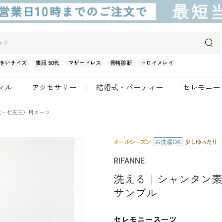
きいサイズ
喪服 50代
マザードレス
骨格診断
トロイメレイ
マル
アクセサリー
結婚式・パーティー
セレモニー
式・七五三）用スーツ
RIFANNE
洗える｜シャンタン
サンブル
セレモニースーツ