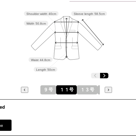
13号
105.5
Shoulder width
40cm
Sleeve length
58.5cm
Width
50.8cm
15号
110.5
表地 ポリ
Waist
44.8cm
素材
裏地 ポリ
Length
50cm
洗濯方法
９号
１１号
１３号
１５号
袖口スリ
※モデル
イヤリング
ed
ネックレス
その他
コサージュ
pe
ブローチ 
バッグ（