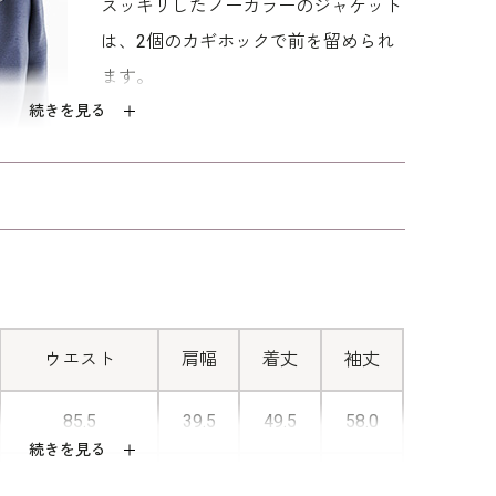
しゆったりパターン」を使用。 「標準」に比べてウ
スッキリしたノーカラーのジャケット
せています。
は、2個のカギホックで前を留められ
ます。
イテムです。
ウォッシャブルフォーマルのお洗濯方
続きを見る
■透け感のある袖
ワンピースの袖は肘が隠れる七分丈。
程よい透け感がエレガントです。
ウエスト
肩幅
着丈
袖丈
85.5
39.5
49.5
58.0
続きを見る
89.5
40.0
50.0
58.5