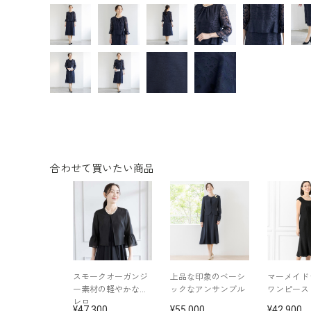
合わせて買いたい商品
スモークオーガンジ
上品な印象のベーシ
マーメイド
ー素材の軽やかなボ
ックなアンサンブル
ワンピース
レロ
47,300
55,000
42,900