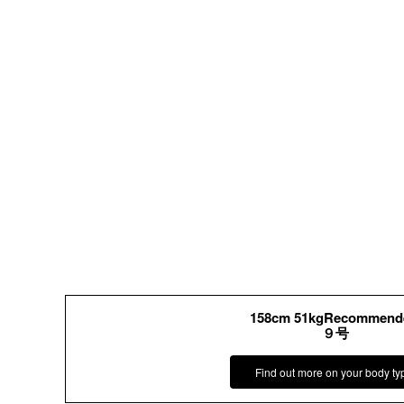
158cm 51kgRecommend
９号
Find out more on your body ty