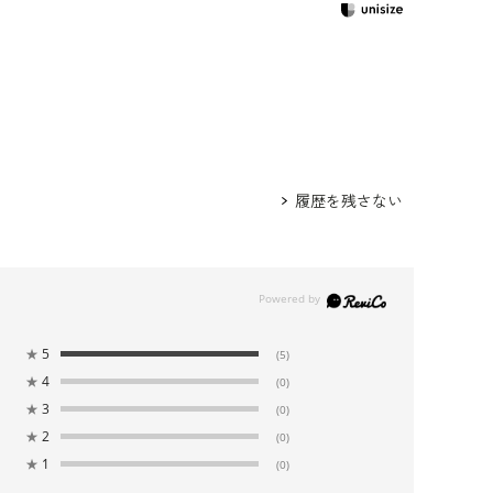
グレー）/
5520385-01
身長167cm 9号着用
ウエスト
ヒップ
肩幅
着丈
袖丈
履歴を残さない
81.5
100.5
39.0
108.5
43.0
85.5
104.5
39.5
109.5
43.5
★
5
(5)
89.5
108.5
40.0
110.5
44.0
★
4
(0)
★
3
(0)
★
2
(0)
94.5
113.5
41.0
111.0
44.0
★
1
(0)