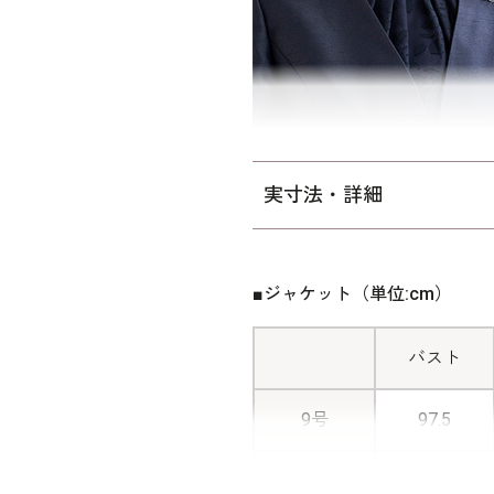
ミセス（40代～）向けの「少
エストを中心にゆとりを持た
こちらはご自宅洗い可能なア
法
をご覧ください。
実寸法・詳細
■ジャケット（単位:cm）
バスト
9号
97.5
11号
101.5