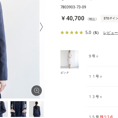
7803903-73-09
￥40,700
370ポイ
（税込）
5.0
（5）
レビュ
９号
○
ピンク
１１号
○
１３号
○
１５号
残り1点