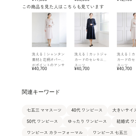
この商品を見た人はこちらも見ています
洗える｜シャンタン
洗える｜カットジャ
洗える｜カ
素材と花柄オパール
カードのセレモニー
カードのセ
がポイントのアンサ
スーツ
スーツ
40,700
40,700
40,700
ンブル
関連キーワード
七五三 ママスーツ
40代 ワンピース
大きいサイ
50代 ワンピース
ゆったり ワンピース
結婚式 ワ
ワンピース カラーフォーマル
ワンピース 七五三