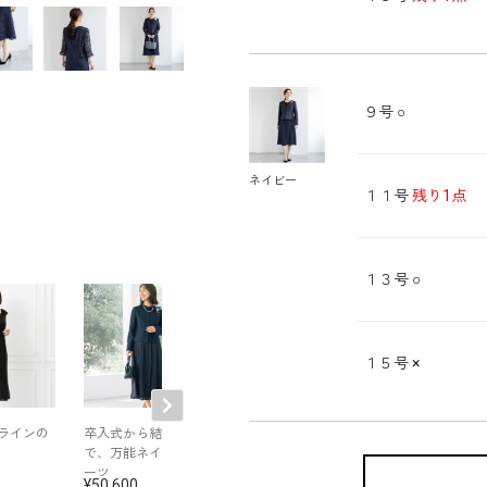
９号
○
ネイビー
１１号
残り1点
１３号
○
１５号
×
ラインの
卒入式から結婚式ま
優しい色合いの米沢
表面感のあるコ
で、万能ネイビース
織ジャケット
クトジャケット
ーツ
50,600
48,400
29,700