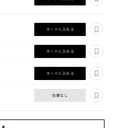
あとで見る
カートに入れる
あとで見る
カートに入れる
あとで見る
カートに入れる
あとで見る
在庫なし
ンパ
腰周りすっきり見せ
つぼみのようなフリ
Iラインシルエットの
る、着回し自在オー
ルスリーブのワンピ
レース切替ワンピー
ルインワン
ース
ス
39,600
44,000
44,000