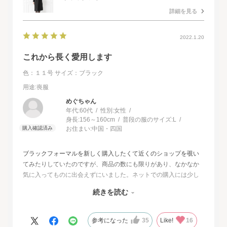
詳細を見る
2022.1.20
これから長く愛用します
色：１１号
サイズ：ブラック
用途
:喪服
めぐちゃん
年代:
60代
性別:
女性
身長:
156～160cm
普段の服のサイズ:
L
お住まい:
中国・四国
ブラックフォーマルを新しく購入したくて近くのショップを覗い
てみたりしていたのですが、商品の数にも限りがあり、なかなか
気に入ってものに出会えずにいました。ネットでの購入には少し
不安もあったのですが、試着サービスがあることで安心して購入
続きを読む
することが出来ました。最初に注文したものはイメージと違って
いて返品させて頂いたのですが、二度目に注文した今回の商品
は、生地もデザインも大満足、これから長く自信をもって着用し
参考になった
35
Like!
16