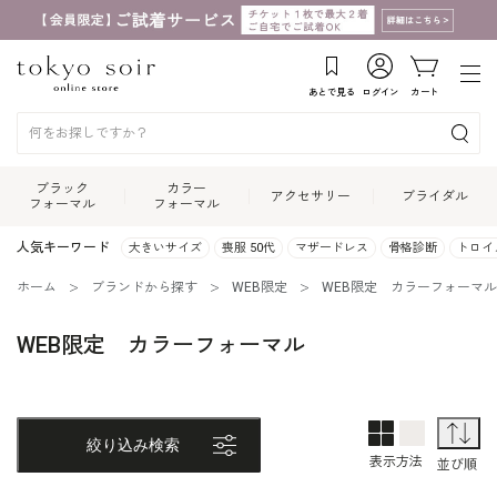
あとで見る
ログイン
カート
ブラック
カラー
アクセサリー
ブライダル
フォーマル
フォーマル
人気キーワード
大きいサイズ
喪服 50代
マザードレス
骨格診断
トロイ
ホーム
ブランドから探す
WEB限定
WEB限定 カラーフォーマル
WEB限定 カラーフォーマル
2列表示
1列表示
並
絞り込み検索
表示方法
並び順