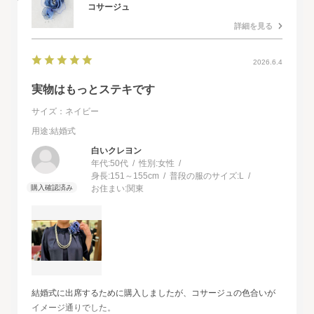
コサージュ
詳細を見る
2026.6.4
実物はもっとステキです
サイズ：ネイビー
用途
:結婚式
白いクレヨン
年代:
50代
性別:
女性
身長:
151～155cm
普段の服のサイズ:
L
お住まい:
関東
結婚式に出席するために購入しましたが、コサージュの色合いが
イメージ通りでした。