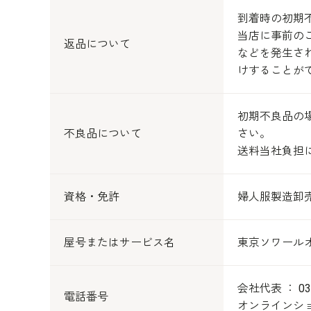
到着時の初期
当店に事前の
返品について
などを発生さ
けすることが
初期不良品の場
不良品について
さい。
送料当社負担
資格・免許
婦人服製造卸
屋号またはサービス名
東京ソワール
会社代表 ： 03
電話番号
オンラインショッ