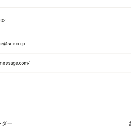
803
e@soir.co.jp
l-message.com/
ンダー