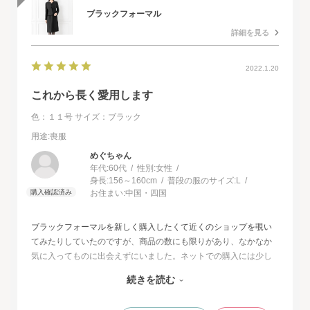
ブラックフォーマル
詳細を見る
2022.1.20
これから長く愛用します
色：１１号
サイズ：ブラック
用途
:喪服
めぐちゃん
年代:
60代
性別:
女性
身長:
156～160cm
普段の服のサイズ:
L
お住まい:
中国・四国
ブラックフォーマルを新しく購入したくて近くのショップを覗い
てみたりしていたのですが、商品の数にも限りがあり、なかなか
気に入ってものに出会えずにいました。ネットでの購入には少し
不安もあったのですが、試着サービスがあることで安心して購入
続きを読む
することが出来ました。最初に注文したものはイメージと違って
いて返品させて頂いたのですが、二度目に注文した今回の商品