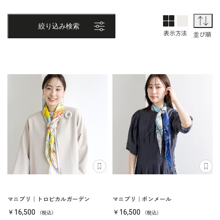
2列表示
1列表示
並
絞り込み検索
表示方法
並び順
マニプリ｜トロピカルガーデン
マニプリ｜ボンメール
￥16,500
￥16,500
（税込）
（税込）