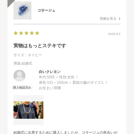
コサージュ
詳細を見る
2026.6.4
実物はもっとステキです
サイズ：ネイビー
用途
:結婚式
白いクレヨン
年代:
50代
性別:
女性
身長:
151～155cm
普段の服のサイズ:
L
お住まい:
関東
結婚式に出席するために購入しましたが、コサージュの色合いが