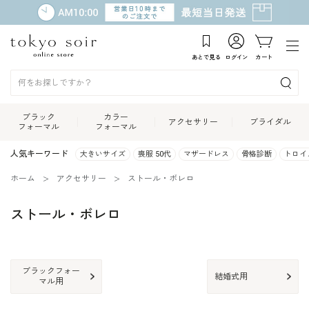
あとで見る
ログイン
カート
ブラック
カラー
アクセサリー
ブライダル
フォーマル
フォーマル
人気キーワード
大きいサイズ
喪服 50代
マザードレス
骨格診断
トロイ
ホーム
アクセサリー
ストール・ボレロ
ストール・ボレロ
ブラックフォー
結婚式用
マル用