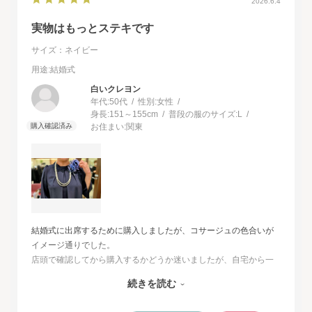
2026.6.4
実物はもっとステキです
サイズ：ネイビー
用途
:結婚式
白いクレヨン
年代:
50代
性別:
女性
身長:
151～155cm
普段の服のサイズ:
L
お住まい:
関東
結婚式に出席するために購入しましたが、コサージュの色合いが
イメージ通りでした。
店頭で確認してから購入するかどうか迷いましたが、自宅から一
番近い店舗ではネイビーは完売でした。
続きを読む
オンラインショップは写真数が多くじっくりと検討することがで
きました。