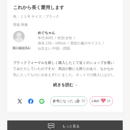
これから長く愛用します
色：１１号
サイズ：ブラック
用途
:喪服
めぐちゃん
年代:
60代
性別:
女性
身長:
156～160cm
普段の服のサイズ:
L
お住まい:
中国・四国
ブラックフォーマルを新しく購入したくて近くのショップを覗い
てみたりしていたのですが、商品の数にも限りがあり、なかなか
気に入ってものに出会えずにいました。ネットでの購入には少し
不安もあったのですが、試着サービスがあることで安心して購入
続きを読む
することが出来ました。最初に注文したものはイメージと違って
いて返品させて頂いたのですが、二度目に注文した今回の商品
は、生地もデザインも大満足、これから長く自信をもって着用し
参考になった
35
Like!
16
たいと思います。
もっと見る