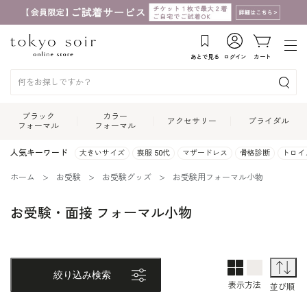
あとで見る
ログイン
カート
ブラック
カラー
アクセサリー
ブライダル
フォーマル
フォーマル
人気キーワード
大きいサイズ
喪服 50代
マザードレス
骨格診断
トロイ
ホーム
お受験
お受験グッズ
お受験用フォーマル小物
お受験・面接 フォーマル小物
2列表示
1列表示
並
絞り込み検索
表示方法
並び順