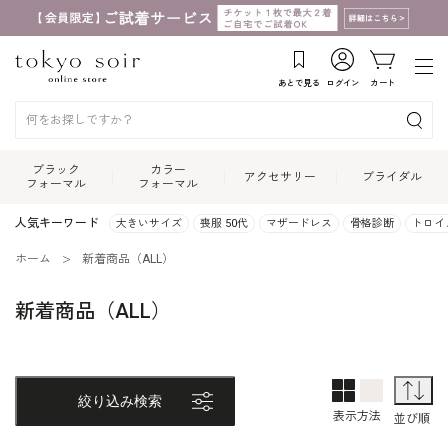
あとで見る
ログイン
カート
ブラック
カラー
アクセサリー
ブライダル
フォーマル
フォーマル
人気キーワード
大きいサイズ
喪服 50代
マザードレス
骨格診断
トロイ
ホーム
新着商品（ALL）
新着商品（ALL）
2列表示
1列表示
並
絞り込み検索
表示方法
並び順