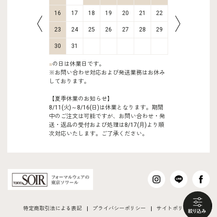
23
24
16
17
18
19
20
21
22
20
21
30
31
23
24
25
26
27
28
29
27
28
30
31
■
の日は休業日です。
※お問い合わせ対応および発送業務はお休み
しております。
【夏季休業のお知らせ】
8/11(火)～8/16(日)は休業となります。期間
中のご注文は可能ですが、お問い合わせ・発
送・返品の受付および処理は8/17(月)より順
次対応いたします。ご了承ください。
も
特定商取引法による表記
プライバシーポリシー
サイトポリシー