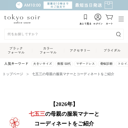
あとで見る
ログイン
カート
ブラック
カラー
アクセサリー
ブライダル
フォーマル
フォーマル
人気キーワード
大きいサイズ
喪服 50代
マザードレス
骨格診断
トロイ
トップページ
七五三の母親の服装マナーとコーディネートをご紹介
【2026年】
七五三
の母親の服装マナーと
コーディネートをご紹介