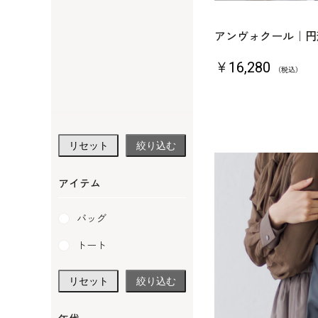
アンヴォクール｜円
￥16,280
（税込）
リセット
絞り込む
アイテム
バッグ
トート
リセット
絞り込む