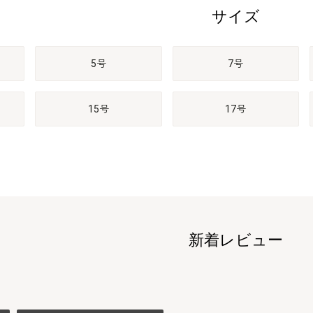
サイズ
5号
7号
15号
17号
新着レビュー