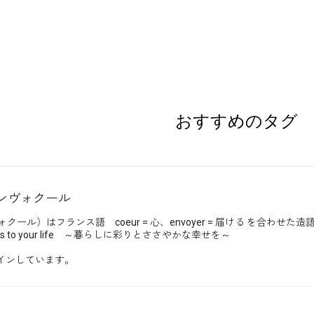
おすすめのタグ
アンヴォクール
ヴォクール）はフランス語 coeur = 心、envoyer = 届ける を合わせた造
ppiness to your life ～暮らしに彩りとささやかな幸せを～
インしています。