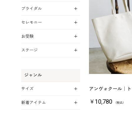
展開
ブライダル
展開
セレモニー
展開
お受験
展開
ステージ
ジャンル
展開
アンヴォクール｜ト
サイズ
展開
￥10,780
新着アイテム
（税込）