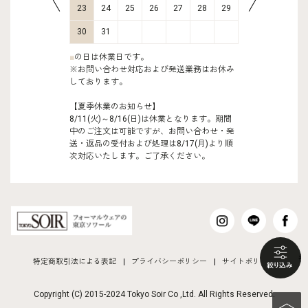
30
31
23
24
25
26
27
28
29
27
28
30
31
■
の日は休業日です。
※お問い合わせ対応および発送業務はお休み
しております。
【夏季休業のお知らせ】
8/11(火)～8/16(日)は休業となります。期間
中のご注文は可能ですが、お問い合わせ・発
送・返品の受付および処理は8/17(月)より順
次対応いたします。ご了承ください。
も
特定商取引法による表記
プライバシーポリシー
サイトポリシー
Copyright (C) 2015-2024 Tokyo Soir Co ,Ltd. All Rights Reserved.