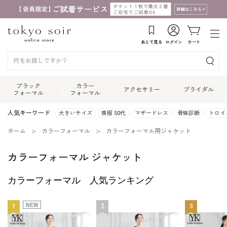
あとで見る
ログイン
カート
ブラック
カラー
アクセサリー
ブライダル
フォーマル
フォーマル
人気キーワード
大きいサイズ
喪服 50代
マザードレス
骨格診断
トロイ
ホーム
カラーフォーマル
カラーフォーマル用ジャケット
カラーフォーマル ジャケット
カラーフォーマル 人気ランキング
1
2
3