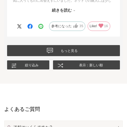
気に入ってものに出会えずにいました。ネットでの購入には少し
不安もあったのですが、試着サービスがあることで安心して購入
続きを読む
することが出来ました。最初に注文したものはイメージと違って
いて返品させて頂いたのですが、二度目に注文した今回の商品
は、生地もデザインも大満足、これから長く自信をもって着用し
参考になった
35
Like!
16
たいと思います。
もっと見る
絞り込み
表示：新しい順
よくあるご質問
Q