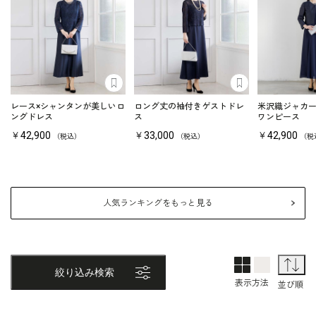
あとで見る
あとで見る
レース×シャンタンが美しいロ
ロング丈の袖付きゲストドレ
米沢織ジャカ
ングドレス
ス
ワンピース
￥42,900
￥33,000
￥42,900
（税込）
（税込）
（税
人気ランキングをもっと見る
2列表示
1列表示
並
絞り込み検索
表示方法
並び順