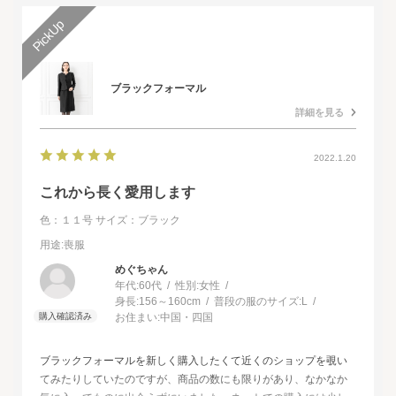
ブラックフォーマル
詳細を見る
2022.1.20
これから長く愛用します
色：１１号
サイズ：ブラック
用途
:喪服
めぐちゃん
年代:
60代
性別:
女性
身長:
156～160cm
普段の服のサイズ:
L
お住まい:
中国・四国
ブラックフォーマルを新しく購入したくて近くのショップを覗い
てみたりしていたのですが、商品の数にも限りがあり、なかなか