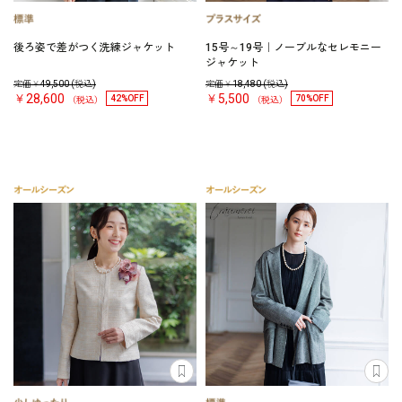
後ろ姿で差がつく洗練ジャケット
15号～19号｜ノーブルなセレモニー
ジャケット
定価￥
49,500
(税込)
定価￥
18,480
(税込)
￥28,600
￥5,500
42%OFF
70%OFF
（税込）
（税込）