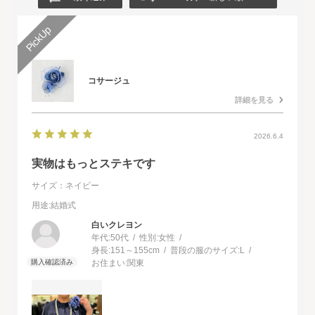
コサージュ
詳細を見る
2026.6.4
実物はもっとステキです
サイズ：ネイビー
用途
:結婚式
白いクレヨン
年代:
50代
性別:
女性
身長:
151～155cm
普段の服のサイズ:
L
お住まい:
関東