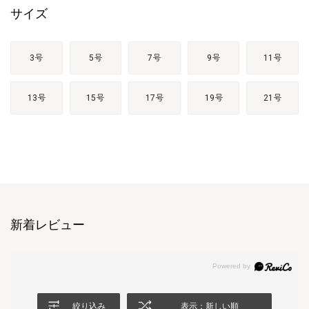
サイズ
3号
5号
7号
9号
11号
13号
15号
17号
19号
21号
新着レビュー
絞り込み
表示：新しい順