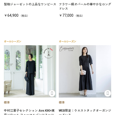
梨地ジョーゼットの上品なワンピース
フラワー柄オパールの華やかなロング
ドレス
￥64,900
￥77,000
（税込）
（税込）
中村江里子セレクション Ave.KIKI×東
WEB限定｜ウエストタックオーガンジ