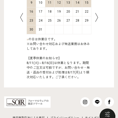
16
17
9
10
11
12
13
14
15
13
14
23
24
16
17
18
19
20
21
22
20
21
30
31
23
24
25
26
27
28
29
27
28
30
31
■
の日は休業日です。
※お問い合わせ対応および発送業務はお休み
しております。
【夏季休業のお知らせ】
8/11(火)～8/16(日)は休業となります。期間
中のご注文は可能ですが、お問い合わせ・発
送・返品の受付および処理は8/17(月)より順
次対応いたします。ご了承ください。
も
特定商取引法による表記
プライバシーポリシー
サイトポリシー