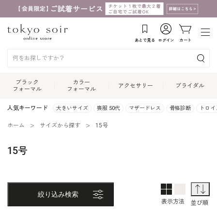
あとで見る
ログイン
カート
ブラック
カラー
アクセサリー
ブライダル
フォーマル
フォーマル
人気キーワード
大きいサイズ
喪服 50代
マザードレス
骨格診断
トロイ
ホーム
サイズから探す
15号
15号
2列表示
1列表示
並
絞り込み検索
表示方法
並び順