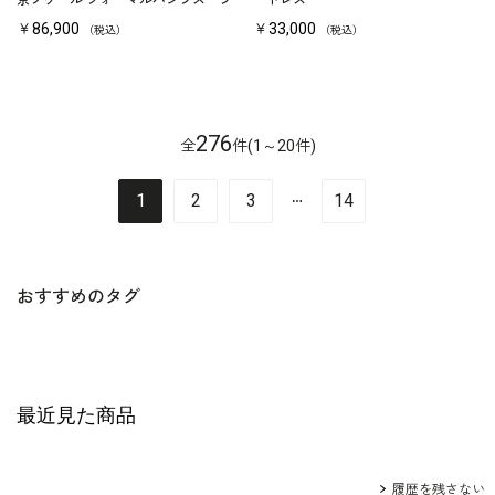
京ソワール フォーマルパンツスーツ
ードレス
￥86,900
￥33,000
（税込）
（税込）
276
全
件(1～20件)
…
1
2
3
14
おすすめのタグ
最近見た商品
履歴を残さない