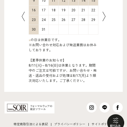
16
17
9
10
11
12
13
14
15
13
14
23
24
16
17
18
19
20
21
22
20
21
30
31
23
24
25
26
27
28
29
27
28
30
31
■
の日は休業日です。
※お問い合わせ対応および発送業務はお休み
しております。
【夏季休業のお知らせ】
8/11(火)～8/16(日)は休業となります。期間
中のご注文は可能ですが、お問い合わせ・発
送・返品の受付および処理は8/17(月)より順
次対応いたします。ご了承ください。
も
特定商取引法による表記
プライバシーポリシー
サイトポリシー