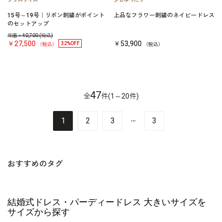
15号～19号｜リボン刺繍がポイント
上品なフラワー刺繍のネイビードレス
のセットアップ
定価￥
40,700
(税込)
￥27,500
￥53,900
32%OFF
（税込）
（税込）
47
全
件(1～20件)
…
1
2
3
3
おすすめのタグ
結婚式ドレス・パーディードレス 大きいサイズを
サイズから探す