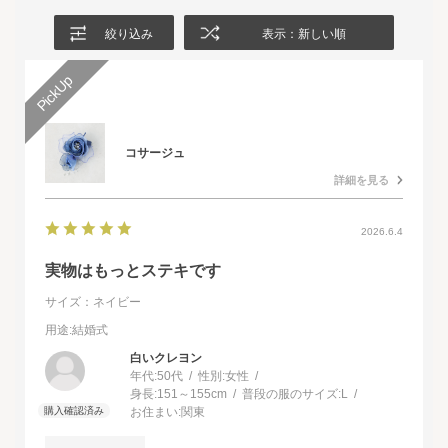
絞り込み
表示：新しい順
コサージュ
詳細を見る
2026.6.4
実物はもっとステキです
サイズ：ネイビー
用途
:結婚式
白いクレヨン
年代:
50代
性別:
女性
身長:
151～155cm
普段の服のサイズ:
L
お住まい:
関東