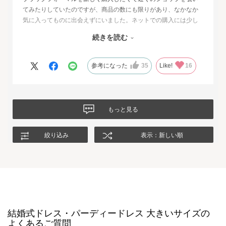
てみたりしていたのですが、商品の数にも限りがあり、なかなか
気に入ってものに出会えずにいました。ネットでの購入には少し
不安もあったのですが、試着サービスがあることで安心して購入
続きを読む
することが出来ました。最初に注文したものはイメージと違って
いて返品させて頂いたのですが、二度目に注文した今回の商品
は、生地もデザインも大満足、これから長く自信をもって着用し
参考になった
35
Like!
16
たいと思います。
もっと見る
絞り込み
表示：新しい順
結婚式ドレス・パーディードレス 大きいサイズの
よくあるご質問