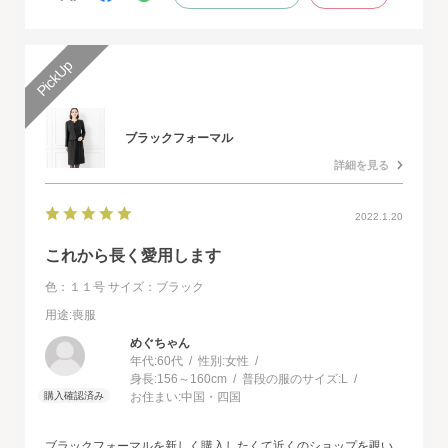
ます。
ブラックフォーマル
詳細を見る
2022.1.20
これから長く愛用します
色：１１号
サイズ：ブラック
用途
:喪服
めぐちゃん
年代:
60代
性別:
女性
身長:
156～160cm
普段の服のサイズ:
L
お住まい:
中国・四国
ブラックフォーマルを新しく購入したくて近くのショップを覗い