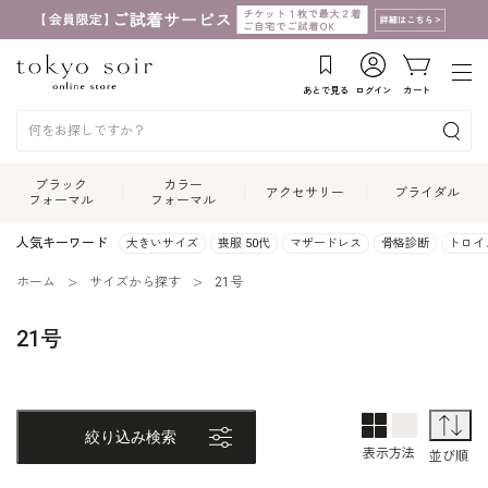
あとで見る
ログイン
カート
ブラック
カラー
アクセサリー
ブライダル
フォーマル
フォーマル
人気キーワード
大きいサイズ
喪服 50代
マザードレス
骨格診断
トロイ
ホーム
サイズから探す
21号
21号
2列表示
1列表示
並
絞り込み検索
表示方法
並び順