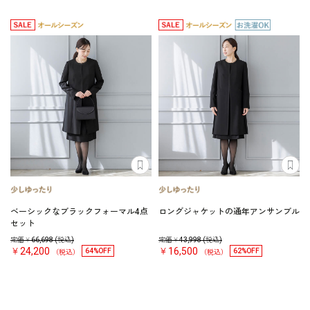
ベーシックなブラックフォーマル4点
ロングジャケットの通年アンサンブル
セット
定価￥
66,698
(税込)
定価￥
43,998
(税込)
￥24,200
￥16,500
64%OFF
62%OFF
（税込）
（税込）