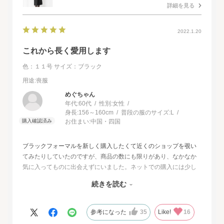
詳細を見る
2022.1.20
これから長く愛用します
色：１１号
サイズ：ブラック
用途
:喪服
めぐちゃん
年代:
60代
性別:
女性
身長:
156～160cm
普段の服のサイズ:
L
お住まい:
中国・四国
ブラックフォーマルを新しく購入したくて近くのショップを覗い
てみたりしていたのですが、商品の数にも限りがあり、なかなか
気に入ってものに出会えずにいました。ネットでの購入には少し
不安もあったのですが、試着サービスがあることで安心して購入
続きを読む
することが出来ました。最初に注文したものはイメージと違って
いて返品させて頂いたのですが、二度目に注文した今回の商品
は、生地もデザインも大満足、これから長く自信をもって着用し
参考になった
35
Like!
16
たいと思います。