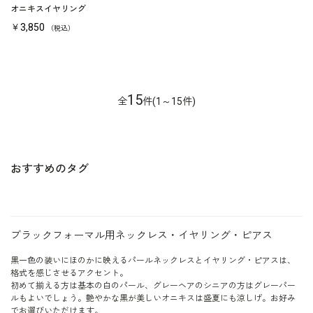
オニキスイヤリング
￥3,850
（税込）
15
全
件(1～15件)
おすすめのタグ
ブラックフォーマル用ネックレス・イヤリング・ピアス
黒一色の装いにほのかに映えるパールネックレスとイヤリング・ピアスは、
格式を感じさせるアクセント。
初めて揃える方は基本の白のパール、グレーヘアのシニアの方はグレーパー
ルもよいでしょう。艶やかな黒が美しいオニキスは盛夏にも涼しげ。お好み
でお選びいただけます。