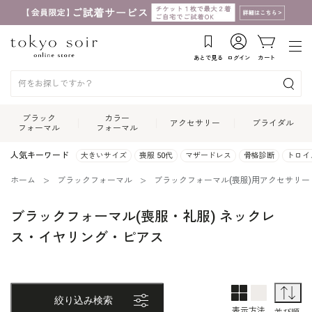
あとで見る
ログイン
カート
ブラック
カラー
アクセサリー
ブライダル
フォーマル
フォーマル
人気キーワード
大きいサイズ
喪服 50代
マザードレス
骨格診断
トロイ
ホーム
ブラックフォーマル
ブラックフォーマル(喪服)用アクセサリー
ブラックフォーマル(喪服・礼服) ネックレ
ス・イヤリング・ピアス
2列表示
1列表示
並
絞り込み検索
表示方法