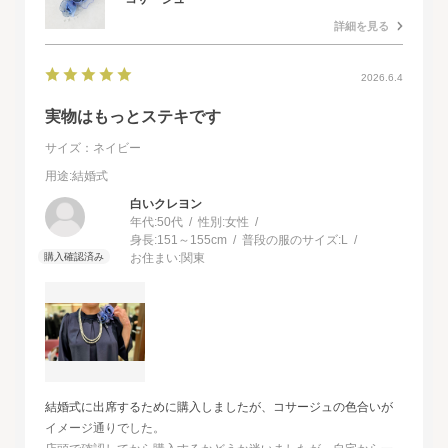
詳細を見る
2026.6.4
実物はもっとステキです
サイズ：ネイビー
用途
:結婚式
白いクレヨン
年代:
50代
性別:
女性
身長:
151～155cm
普段の服のサイズ:
L
お住まい:
関東
結婚式に出席するために購入しましたが、コサージュの色合いが
イメージ通りでした。