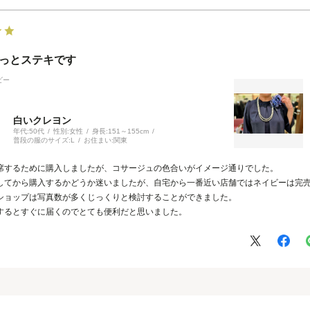
っとステキです
ビー
白いクレヨン
年代:
50代
性別:
女性
身長:
151～155cm
普段の服のサイズ:
L
お住まい:
関東
席するために購入しましたが、コサージュの色合いがイメージ通りでした。
してから購入するかどうか迷いましたが、自宅から一番近い店舗ではネイビーは完
ショップは写真数が多くじっくりと検討することができました。
するとすぐに届くのでとても便利だと思いました。