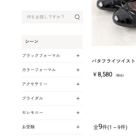
シーン
展開
ブラックフォーマル
バタフライツイスト｜O
展開
カラーフォーマル
￥8,580
（税込）
展開
アクセサリー
展開
ブライダル
展開
セレモニー
展開
9
全
件(1～9件)
お受験