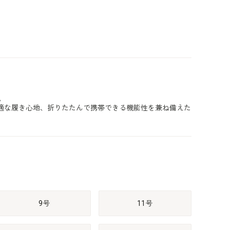
。
適な履き心地、折りたたんで携帯できる機能性を兼ね備えた
9号
11号