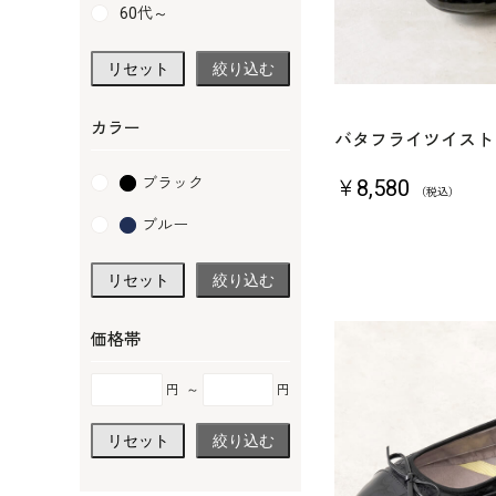
60代～
リセット
絞り込む
カラー
バタフライツイスト｜O
ブラック
￥8,580
（税込）
ブルー
リセット
絞り込む
価格帯
円
～
円
リセット
絞り込む