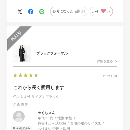
ドレスで本当に感動致しました。
人生最高の幸せな日に華を添えていただき、心より感謝申し上げ
参考になった
23
Like!
37
ます。
ブラックフォーマル
詳細を見る
2022.1.20
これから長く愛用します
色：１１号
サイズ：ブラック
用途
:喪服
めぐちゃん
年代:
60代
性別:
女性
身長:
156～160cm
普段の服のサイズ:
L
お住まい:
中国・四国