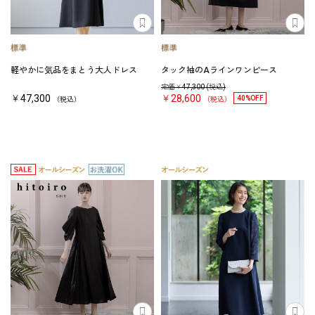
軽やかに気品をまとう大人ドレス
タック袖のAラインワンピース
定価￥
47,300
(税込)
￥47,300
￥28,600
40%OFF
（税込）
（税込）