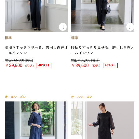
腰周りすっきり見せる、着回し自在オ
腰周りすっきり見せる、着回し自在オ
ールインワン
ールインワン
定価￥
66,000
(税込)
定価￥
66,000
(税込)
￥39,600
￥39,600
40%OFF
40%OFF
（税込）
（税込）