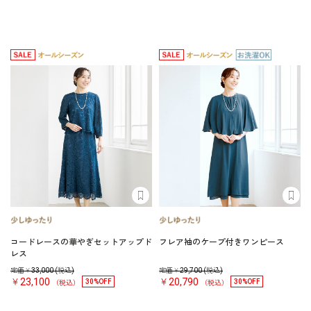
コードレースの華やぎセットアップド
フレア袖のケープ付きワンピース
レス
定価￥
33,000
(税込)
定価￥
29,700
(税込)
￥23,100
￥20,790
30%OFF
30%OFF
（税込）
（税込）