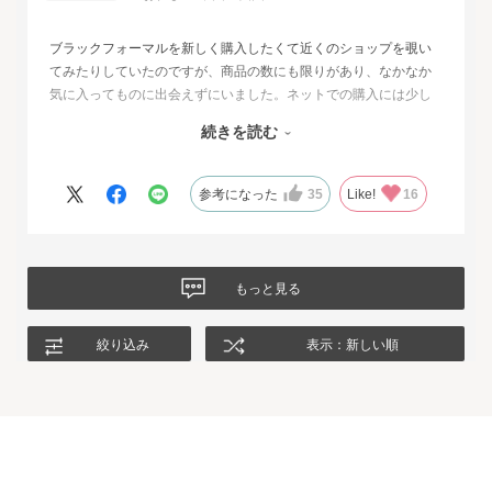
ブラックフォーマルを新しく購入したくて近くのショップを覗い
てみたりしていたのですが、商品の数にも限りがあり、なかなか
気に入ってものに出会えずにいました。ネットでの購入には少し
不安もあったのですが、試着サービスがあることで安心して購入
続きを読む
することが出来ました。最初に注文したものはイメージと違って
いて返品させて頂いたのですが、二度目に注文した今回の商品
は、生地もデザインも大満足、これから長く自信をもって着用し
参考になった
35
Like!
16
たいと思います。
もっと見る
絞り込み
表示：新しい順