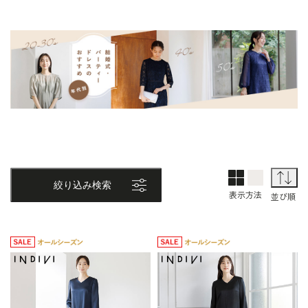
2列表示
1列表示
並
絞り込み検索
表示方法
並び順