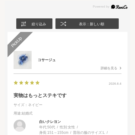
絞り込み
表示：新しい順
コサージュ
詳細を見る
2026.6.4
実物はもっとステキです
サイズ：ネイビー
用途
:結婚式
白いクレヨン
年代:
50代
性別:
女性
身長:
151～155cm
普段の服のサイズ:
L