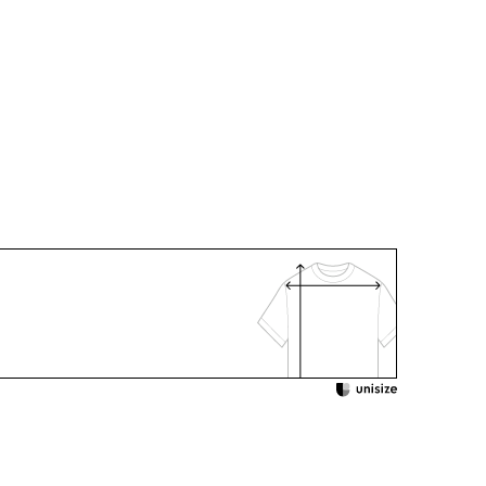
ス)
エステル100％
：ご自宅で洗濯可
着用：
/
5551991-10
 /
5819321-31
622427-00
身長165cm 9号着用