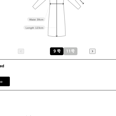
素材
ステルクロ
裏地：ポリ
Waist
39cm
洗濯方法
Length
123cm
※モデル
イヤリング
その他
ネックレス
バッグ /
5
９号
11号
※モデル：
ed
pe