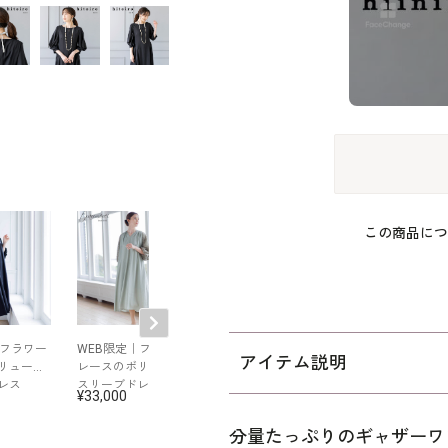
この商品につ
｜フラワー
WEB限定｜フラワー
WEB限定｜袖スリッ
WEB限定｜ポケ
アイテム説明
リューム
レースのボリューム
トテントラインドレ
付きワイドオー
レス
スリーブドレス
ス
ンワンドレス
33,000
31,900
29,700
分量たっぷりのギャザーワ