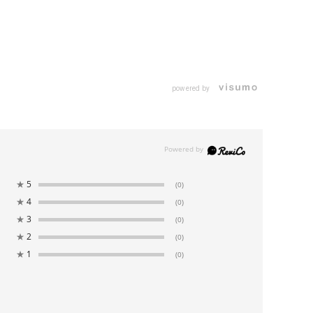
powered by
★
5
(0)
★
4
(0)
★
3
(0)
★
2
(0)
★
1
(0)