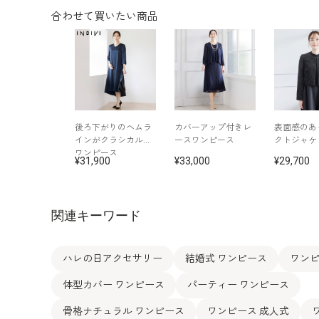
合わせて買いたい商品
後ろ下がりのヘムラ
カバーアップ付きレ
表面感のあ
インがクラシカルな
ースワンピース
クトジャケ
ワンピース
31,900
33,000
29,700
関連キーワード
ハレの日アクセサリー
結婚式 ワンピース
ワンピ
体型カバー ワンピース
パーティー ワンピース
骨格ナチュラル ワンピース
ワンピース 成人式