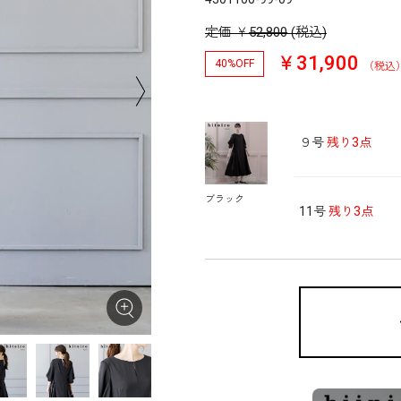
定価
￥
52,800
(税込)
￥31,900
40%OFF
（税込
９号
残り3点
ブラック
11号
残り3点