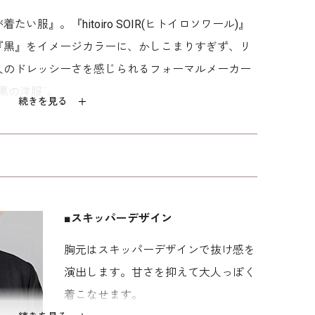
い服』。『hitoiro SOIR(ヒトイロソワール)』
『黒』をイメージカラーに、かしこまりすぎず、リ
人のドレッシーさを感じられるフォーマルメーカー
黒の洋服¨。
続きを見る
たっぷりのギャザーがポイント。胸元はスキッパー
シン
WEB限定｜ドレープ
WEB限定｜ドレープ
シャンブレーシャン
スリーブオールイン
スリーブオールイン
タンのジャケット
す。ふわっと立体感のある袖がフェミニンな印象
ワンドレス
ワンドレス
31,900
31,900
27,500
ルで綺麗めな黒のワンピースです。両サイドに便利
五三、謝恩会、かしこまりすぎないセレモニーなど
■スキッパーデザイン
人とのお食事会、観劇、同窓会などのお出かけ着と
胸元はスキッパーデザインで抜け感を
ージョンワンピース。クローゼットに１着あると便
演出します。甘さを抑えて大人っぽく
～40代を中心とした、メリハリのあるボディライン
着こなせます。
を使用しています。ご自宅でのお洗濯は
ウォッシャ