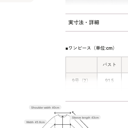
ブルフォーマルのお洗濯方法
実寸法・詳細
■ワンピース（単位:cm）
バスト
9号（2）
91.5
11号（3）
95.5
Shoulder width
40cm
Sleeve length
43cm
表地：レー
Width
45.8cm