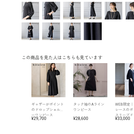
この商品を見た人はこちらも見ています
ギャザーがポイント
タック袖のAライン
WEB限定
のドロップショルダ
ワンピース
レースのボ
ーワンピース
スリーブド
29,700
28,600
33,000