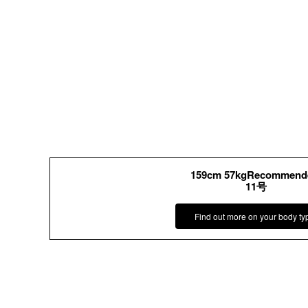
159cm 57kgRecommend
11号
Find out more on your body ty