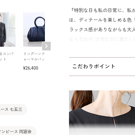
『特別な日も私の日常に、私が着た
は、ディテールを楽しめる色
ラックス感がありながらも大
ならではの¨大切な日に着たい
切り替えからつながる、分量
るコンパ
リングハンドルのフ
WEB限定｜袖スリッ
マットサテンの
ット
ォーマルバッグ
トテーラードジャケ
プルジャケット
デザインで抜け感を演出しま
ット
こだわりポイント
26,400
24,200
27,500
で、1枚あると便利なシンプ
なポケット付き。
結婚式、各種パーティー、七
のフォーマルシーンから、友
ース 七五三
しても使用できるマルチオケ
利な黒のワンピースです。30
の方向けの「標準」パターン
ワンピース 同窓会