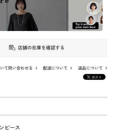
Try it with
your own face
店舗の在庫を確認する
いて問い合わせる
配送について
返品について
ット
WEB限定｜袖スリッ
WEB限定｜ポケット
WEB限定｜からみ織
ルイ
トテントラインドレ
付きワイドオールイ
テーラードジャケッ
ス
ンワンドレス
ト
31,900
29,700
31,900
ンピース