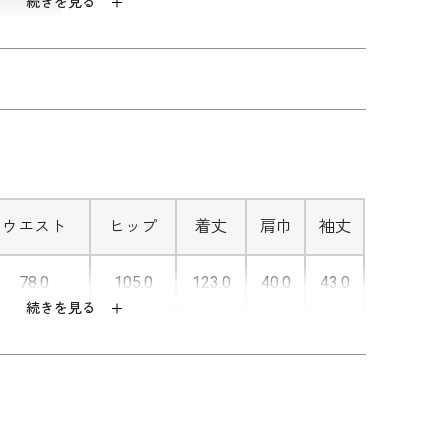
続きを見る
をご覧下さい。
■フェミニンなギャザー
切り替えからつながる、分量たっぷり
のギャザーがフェミニンな印象に。
ウエスト
ヒップ
着丈
肩巾
袖丈
78.0
105.0
123.0
40.0
43.0
続きを見る
82.0
109.0
124.0
40.5
43.5
ヨン80％ ポリエステル20％(レーヨンポリエ