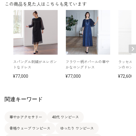
※モデル着用：
この商品を見た人はこちらも見ています
その他
イヤリング /
5552454-91
ネックレス /
5512702-91
バッグ /
5522202-91
※モデル：身長167cm 9号着用
スパングル刺繍がエレガン
フラワー柄オパールの華
ラッセルレ
トなドレス
かなロングドレス
ンのロン
77,000
77,000
72,600
関連キーワード
華やかアクセサリー
40代 ワンピース
骨格ウェーブ ワンピース
ゆったり ワンピース