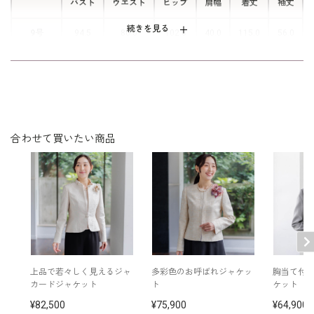
バスト
ウエスト
ヒップ
肩幅
着丈
袖丈
続きを見る
9号
94.5
86.0
102.0
40.0
115.0
56.0
11号
98.5
90.0
106.0
40.5
116.0
56.5
13号
102.5
94.0
110.0
41.0
117.0
57.0
15号
107.5
99.0
115.0
42.0
117.5
57.0
合わせて買いたい商品
表
本体
上糸 ナイロン 100％
下糸 ポリエステル100％
素材
袖
表側 ポリエステル100％
裏側 ナイロン 100％
裏 ポリエステル100％
上品で若々しく見えるジャ
多彩色のお呼ばれジャケッ
胸当て付
カードジャケット
ト
ケット
洗濯方法：クリーニング
82,500
75,900
64,900
後ろファスナー