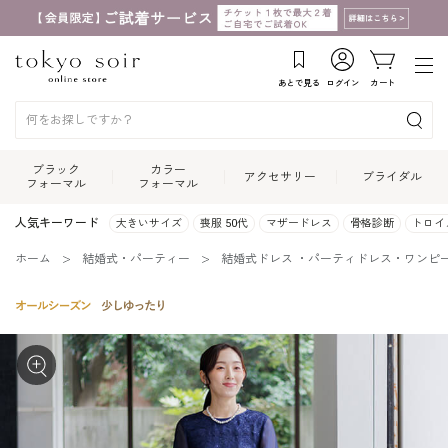
あとで見る
ログイン
カート
ブラック
カラー
アクセサリー
ブライダル
フォーマル
フォーマル
人気キーワード
大きいサイズ
喪服 50代
マザードレス
骨格診断
トロイ
ホーム
結婚式・パーティー
結婚式ドレス ・パーティドレス・ワンピ