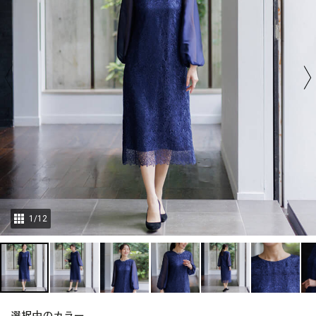
1
/
12