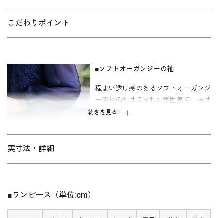
気で、抜け感を演出。 袖付きドレスは、1枚でコーディネートが完
成します。 細やかで可憐なレースのスカラカットを利用した裾周
こだわりポイント
りもポイントに。
結婚式やクルージングなどの各種パーティーにおすすめのドレ
ス。膝がしっかり隠れる着丈です。パターンは「少しゆったり」
■ソフトオーガンジーの袖
タイプを使用した40代～向け。「標準」に比べてウエストを中心
程よい透け感のあるソフトオーガンジ
にゆとりを持たせています。
ー素材の袖はこなれた雰囲気で、抜け
感を演出。
続きを見る
■スカラカットの裾周り
実寸法・詳細
細やかで可憐なレースのスカラカット
を利用した裾周りがポイントになりま
す。
■ワンピース（単位:cm）