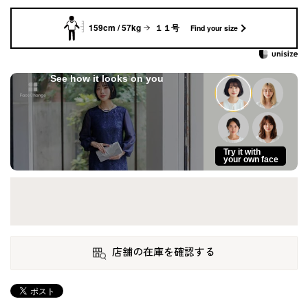
159cm / 57kg
１１号
Find your size
See how it looks on you
Try it with
your own face
店舗の在庫を確認する