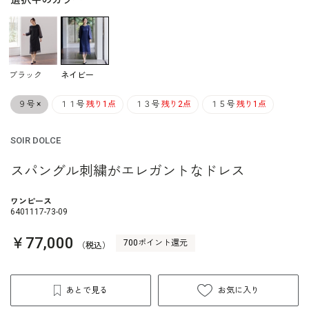
選択中のカラー
ブラック
ネイビー
９号
×
１１号
残り1点
１３号
残り2点
１５号
残り1点
SOIR DOLCE
スパングル刺繍がエレガントなドレス
ワンピース
6401117-73-09
￥77,000
700ポイント還元
（税込）
あとで見る
お気に入り