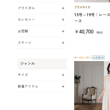
展開
ブライダル
15号～19号｜レ
展開
セレモニー
ース
展開
￥40,700
お受験
（税込）
展開
ステージ
ジャンル
展開
サイズ
展開
新着アイテム