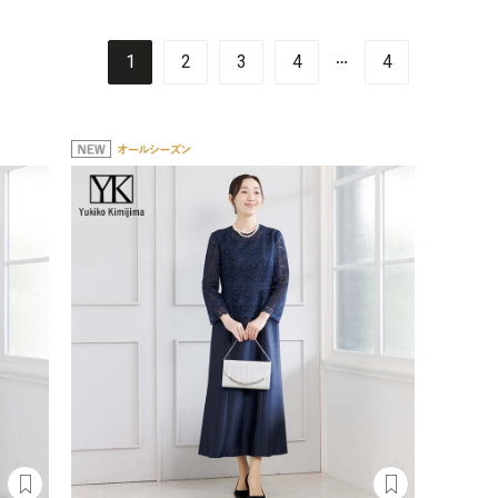
…
1
2
3
4
4