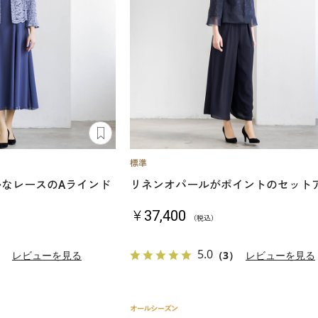
かなレースのAラインド
リネンオパールがポイントのセット
￥37,400
（税込）
5.0
）
レビューを見る
（3）
レビューを見る