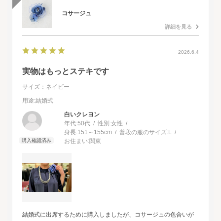
コサージュ
詳細を見る
2026.6.4
実物はもっとステキです
サイズ：ネイビー
用途
:結婚式
白いクレヨン
年代:
50代
性別:
女性
身長:
151～155cm
普段の服のサイズ:
L
お住まい:
関東
結婚式に出席するために購入しましたが、コサージュの色合いが