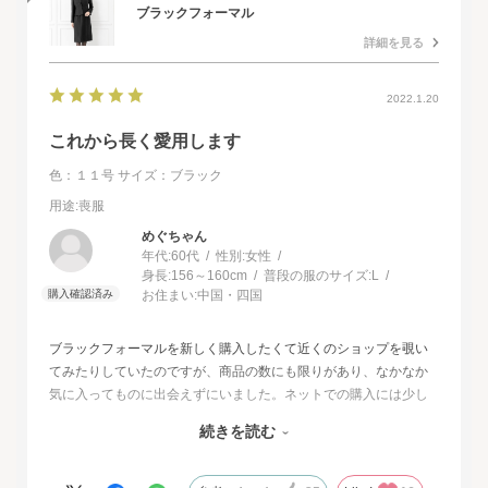
ブラックフォーマル
詳細を見る
2022.1.20
これから長く愛用します
色：１１号
サイズ：ブラック
用途
:喪服
めぐちゃん
年代:
60代
性別:
女性
身長:
156～160cm
普段の服のサイズ:
L
お住まい:
中国・四国
ブラックフォーマルを新しく購入したくて近くのショップを覗い
てみたりしていたのですが、商品の数にも限りがあり、なかなか
気に入ってものに出会えずにいました。ネットでの購入には少し
不安もあったのですが、試着サービスがあることで安心して購入
続きを読む
することが出来ました。最初に注文したものはイメージと違って
いて返品させて頂いたのですが、二度目に注文した今回の商品
は、生地もデザインも大満足、これから長く自信をもって着用し