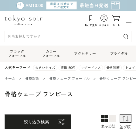
あとで見る
ログイン
カート
ブラック
カラー
アクセサリー
ブライダル
フォーマル
フォーマル
人気キーワード
大きいサイズ
喪服 50代
マザードレス
骨格診断
トロイ
ホーム
骨格診断
骨格ウェーブ フォーマル
骨格ウェーブ ワンピ
骨格ウェーブ ワンピース
2列表示
1列表示
並
絞り込み検索
表示方法
並び順