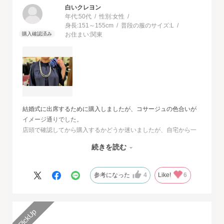
白いクレヨン
年代:
50代
性別:
女性
身長:
151～155cm
普段の服のサイズ:
L
お住まい:
関東
結婚式に出席するために購入しましたが、コサージュの色合いが
イメージ通りでした。
店頭で確認してから購入するかどうか迷いましたが、自宅から一
番近い店舗ではネイビーは完売でした。
続きを読む
オンラインショップは写真数が多くじっくりと検討することがで
きました。
また、購入するとすぐに届くのでとても便利だと思いました。
参考になった
4
Like!
6