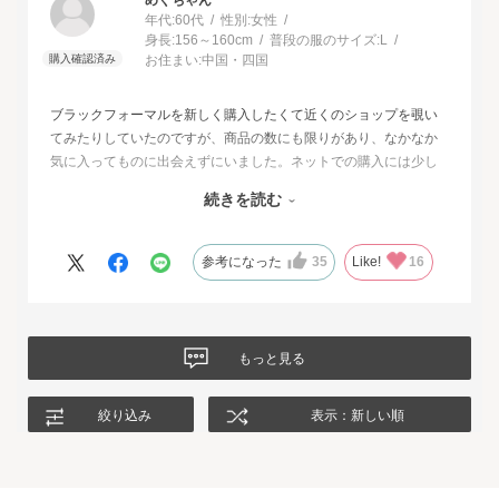
めぐちゃん
年代:
60代
性別:
女性
身長:
156～160cm
普段の服のサイズ:
L
お住まい:
中国・四国
ブラックフォーマルを新しく購入したくて近くのショップを覗い
てみたりしていたのですが、商品の数にも限りがあり、なかなか
気に入ってものに出会えずにいました。ネットでの購入には少し
不安もあったのですが、試着サービスがあることで安心して購入
続きを読む
することが出来ました。最初に注文したものはイメージと違って
いて返品させて頂いたのですが、二度目に注文した今回の商品
は、生地もデザインも大満足、これから長く自信をもって着用し
参考になった
35
Like!
16
たいと思います。
もっと見る
絞り込み
表示：新しい順