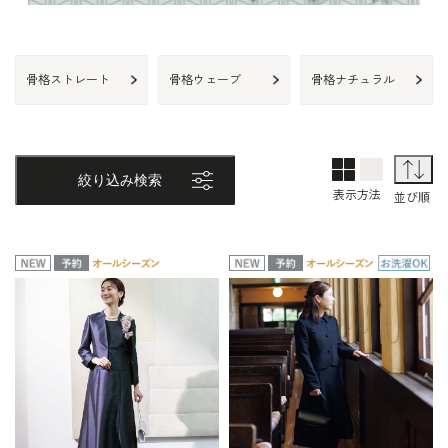
骨格ストレート
骨格ウェーブ
骨格ナチュラル
2列表示
1列表示
並
絞り込み検索
表示方法
並び順