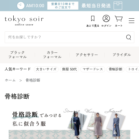
あとで見る
ログイン
カート
ブラック
カラー
アクセサリー
ブライダル
フォーマル
フォーマル
人気キーワード
大きいサイズ
喪服 50代
マザードレス
骨格診断
トロイ
ホーム
骨格診断
骨格診断