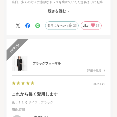
当日、多くの方々に素敵なドレスを褒めていただきあまりにも嬉
しくて、
続きを読む
その旨をお伝えさせていただきたいと思いました。とても素敵な
ドレスで本当に感動致しました。
人生最高の幸せな日に華を添えていただき、心より感謝申し上げ
参考になった
23
Like!
37
ます。
ブラックフォーマル
詳細を見る
2022.1.20
これから長く愛用します
色：１１号
サイズ：ブラック
用途
:喪服