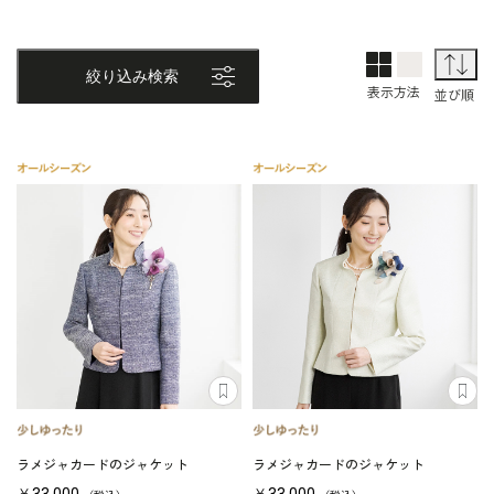
2列表示
1列表示
並
絞り込み検索
表示方法
並び順
ラメジャカードのジャケット
ラメジャカードのジャケット