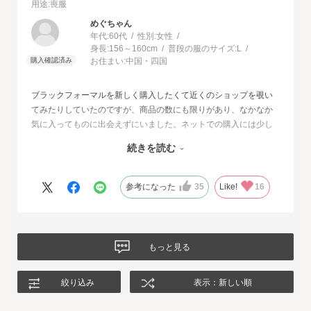
用途
:喪服
めぐちゃん
年代:
60代
性別:
女性
身長:
156～160cm
普段の服のサイズ:
L
お住まい:
中国・四国
ブラックフォーマルを新しく購入したくて近くのショップを覗い
てみたりしていたのですが、商品の数にも限りがあり、なかなか
気に入ってものに出会えずにいました。ネットでの購入には少し
不安もあったのですが、試着サービスがあることで安心して購入
続きを読む
することが出来ました。最初に注文したものはイメージと違って
いて返品させて頂いたのですが、二度目に注文した今回の商品
は、生地もデザインも大満足、これから長く自信をもって着用し
参考になった
35
Like!
16
たいと思います。
もっと見る
絞り込み
表示：新しい順