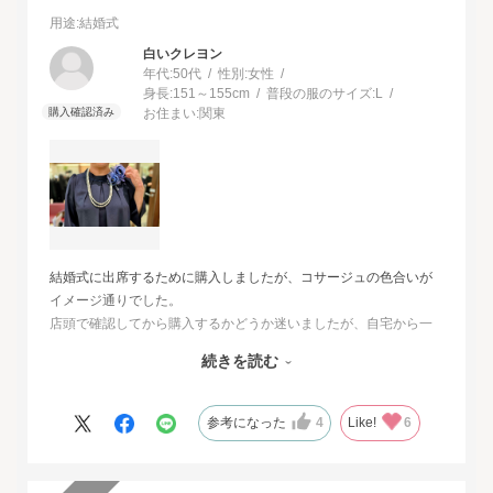
用途
:結婚式
白いクレヨン
年代:
50代
性別:
女性
身長:
151～155cm
普段の服のサイズ:
L
お住まい:
関東
結婚式に出席するために購入しましたが、コサージュの色合いが
イメージ通りでした。
店頭で確認してから購入するかどうか迷いましたが、自宅から一
番近い店舗ではネイビーは完売でした。
続きを読む
オンラインショップは写真数が多くじっくりと検討することがで
きました。
また、購入するとすぐに届くのでとても便利だと思いました。
参考になった
4
Like!
6