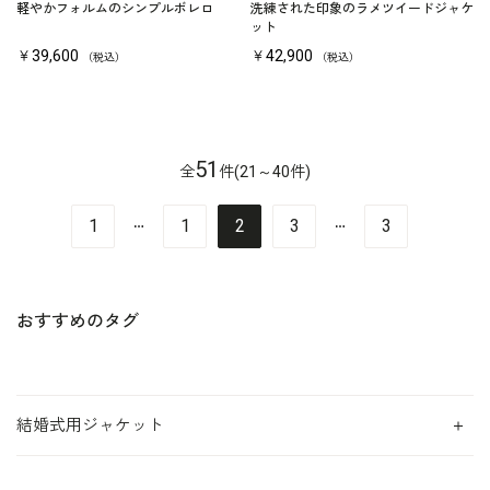
軽やかフォルムのシンプルボレロ
洗練された印象のラメツイードジャケ
ット
￥39,600
￥42,900
（税込）
（税込）
51
全
件(21～40件)
…
…
1
1
2
3
3
おすすめのタグ
結婚式用ジャケット