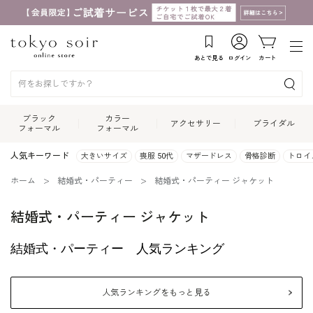
あとで見る
ログイン
カート
ブラック
カラー
アクセサリー
ブライダル
フォーマル
フォーマル
人気キーワード
大きいサイズ
喪服 50代
マザードレス
骨格診断
トロイ
ホーム
結婚式・パーティー
結婚式・パーティー ジャケット
結婚式・パーティー ジャケット
結婚式・パーティー 人気ランキング
人気ランキングをもっと見る