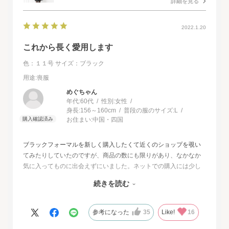
詳細を見る
2022.1.20
これから長く愛用します
色：１１号
サイズ：ブラック
用途
:喪服
めぐちゃん
年代:
60代
性別:
女性
身長:
156～160cm
普段の服のサイズ:
L
お住まい:
中国・四国
ブラックフォーマルを新しく購入したくて近くのショップを覗い
てみたりしていたのですが、商品の数にも限りがあり、なかなか
気に入ってものに出会えずにいました。ネットでの購入には少し
不安もあったのですが、試着サービスがあることで安心して購入
続きを読む
することが出来ました。最初に注文したものはイメージと違って
いて返品させて頂いたのですが、二度目に注文した今回の商品
は、生地もデザインも大満足、これから長く自信をもって着用し
参考になった
35
Like!
16
たいと思います。