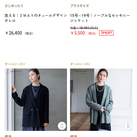
洗える｜２ＷＡＹのチュールデザイン
15号～19号｜ノーブルなセレモニー
ボレロ
ジャケット
定価￥
18,480
(税込)
￥26,400
￥5,500
70%OFF
（税込）
（税込）