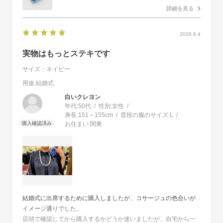
詳細を見る
2026.6.4
実物はもっとステキです
サイズ：ネイビー
用途
:結婚式
白いクレヨン
年代:
50代
性別:
女性
身長:
151～155cm
普段の服のサイズ:
L
お住まい:
関東
結婚式に出席するために購入しましたが、コサージュの色合いが
イメージ通りでした。
店頭で確認してから購入するかどうか迷いましたが、自宅から一