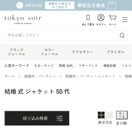
あとで見る
ログイン
カート
ブラック
カラー
アクセサリー
ブライダル
フォーマル
フォーマル
人気キーワード
大きいサイズ
喪服 50代
マザードレス
骨格診断
トロイ
ホーム
結婚式・パーティー
結婚式・パーティー ジャケット
結婚
結婚 式 ジャケット 50 代
2列表示
1列表示
並
絞り込み検索
表示方法
並び順