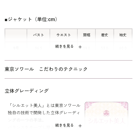
袖口はスリットが入ったリターンカフ
ス式。 折り返してアレンジでき、袖
丈の調整ができる便利なデザインで
■ジャケット（単位:cm）
す。
バスト
ウエスト
肩幅
着丈
袖丈
続きを見る
9号
96.5
83.0
39.0
53.0
60.0
11号
100.5
87.0
39.5
53.5
60.5
東京ソワール こだわりのテクニック
13号
104.5
91.0
40.0
54.0
61.0
15号
109.5
96.0
41.0
54.5
61.0
立体グレーディング
「シルエット美人」とは東京ソワール
表地 ポリエステル54％
独自の技術で開発した立体グレーディ
アクリル 36％
ングの一つの手法。
素材
綿 7％
続きを見る
毛 3％
バランスをキープし厚みを重視して立
裏地 キュプラ 100％
体的にしました。