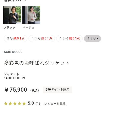
選択中のカラー
ブラック
ベージュ
９号
残り1点
１１号
残り1点
１３号
残り1点
１５号
×
SOIR DOLCE
多彩色のお呼ばれジャケット
ジャケット
6410118-00-09
￥75,900
690ポイント還元
（税込）
5.0
（1）
レビューを見る