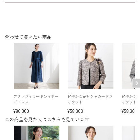
シルエットが美しく、着心地が良く、
洗濯方法：ご自宅で洗濯可
年令・サイズに関係なくすっきりフィ
袖口スリット入り（折り返し可）
ットします。
※モデル着用
パンツ /
1407800-00
ワンピース /
6401700-00
その他
イヤリング /
5551103-91
合わせて買いたい商品
ネックレス /
5510931-91
コサージュ（グレー）/
5503122-01
コサージュ（ネイビー）/
5503161-73
バッグ（シルバー） /
5522915-91
※モデル：身長173cm 9号着用
フクレジャカードのマザー
軽やかな花柄ジャカードジ
軽やかな
ズドレス
ャケット
ャケット
80,300
58,300
58,300
この商品を見た人はこちらも見ています