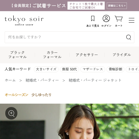
あとで見る
ログイン
カート
ブラック
カラー
アクセサリー
ブライダル
フォーマル
フォーマル
人気キーワード
大きいサイズ
喪服 50代
マザードレス
骨格診断
トロイ
ホーム
結婚式・パーティー
結婚式・パーティー ジャケット