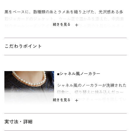
黒をベースに、数種類の糸とラメ糸を織り上げた、光沢感ある多
彩ジャカードのジャケット。 ウール混で温かみを添えた、中肉素
続きを見る
材のオールシーズンアイテムです。 シャネル風の上品なシルエッ
トは、どんなアイテムとも合わせやすく、しっかりとした存在感
を演出。 スカートやパンツ（
1407800
）とのセットアップはもち
こだわりポイント
ろん、 ワンピース(
6401770
)に羽織っていただくのもおすすめで
す。
結婚式でのお母様やご親族、お顔合わせのお食事会、クルージン
グなど、各種パーティーや式典にもぴったり。 寸法は40代からの
■シャネル風ノーカラー
ミセスに向けた「少しゆったり」サイズを採用。 「標準」に比べ
シャネル風のノーカラーが洗練された
て背渡りや二の腕にゆとりを持たせています。
印象に。 切り替えに挟み込んだコー
ドアクセンがクチュール感を出してい
※ご覧の環境（モニターやスマートフォンの機種・設定）によっ
続きを見る
ます。
て、色味や素材感が実物と異なって見える場合がございます。あ
らかじめご了承ください。
■スリット入りのリターンカフス
実寸法・詳細