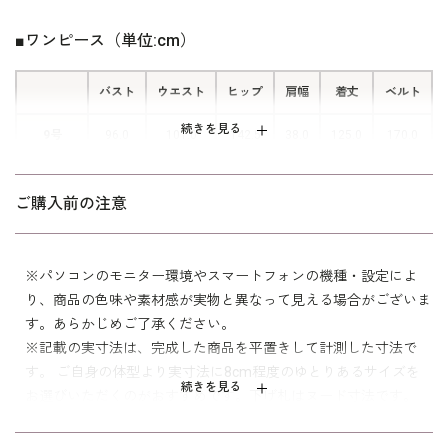
れ、エレガントな印象を演出します。
適です。お洗濯の詳細は
をご参
ウォッシャブルフォーマルのお洗濯方法
■ワンピース（単位:cm）
照ください。
バスト
ウエスト
ヒップ
肩幅
着丈
ベルト
続きを見る
9号
96.0
101.0
142.5
38.0
125.0
170.0
11号
100.0
105.0
146.5
38.5
126.0
174.0
ご購入前の注意
13号
104.0
109.0
150.5
39.0
127.0
178.0
15号
109.0
114.0
155.5
40.0
127.5
183.0
※パソコンのモニター環境やスマートフォンの機種・設定によ
り、商品の色味や素材感が実物と異なって見える場合がございま
す。あらかじめご了承ください。
表地 ポリエステル100％
※記載の実寸法は、完成した商品を平置きして計測した寸法で
素材
裏地 ポリエステル100％
す。 ご自身の体型より実寸法に8cm程度のゆとりあるサイズを
続きを見る
お選びいただくのがおすすめです。下げ札はヌード寸法です。
洗濯方法：ご自宅で洗濯可
後ろファスナー
リボンベルト付き