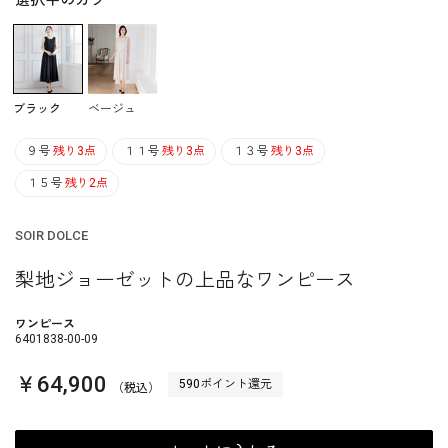
選択中のカラー
ブラック
ベージュ
９号
残り3点
１１号
残り3点
１３号
残り3点
１５号
残り2点
SOIR DOLCE
梨地ジョーゼットの上品なワンピース
ワンピース
6401838-00-09
￥64,900
590ポイント還元
（税込）