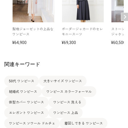
梨地ジョーゼットの上品な
ボーダージャカードのセレ
ストーン
ワンピース
モニースーツ
ジャケッ
64,900
69,300
60,500
関連キーワード
50代 ワンピース
大きいサイズ ワンピース
結婚式 ワンピース
ワンピース カラーフォーマル
体型カバー ワンピース
ワンピース 洗える
エレガント ワンピース
ワンピース 上品
ワンピース ソワール ドルチェ
着回しできる ワンピース