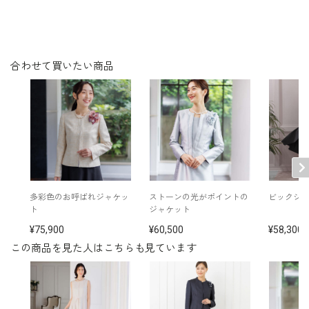
ウエスト両脇にベルト通しあり
※モデル着用：
その他
ボレロ /
6410838-00
ネックレス /
5519810-92
イヤリング /
5552454-92
バッグ /
5522915-31
合わせて買いたい商品
※モデル：身長167cm 9号着用
多彩色のお呼ばれジャケッ
ストーンの光がポイントの
ビックシ
ト
ジャケット
75,900
60,500
58,300
この商品を見た人はこちらも見ています