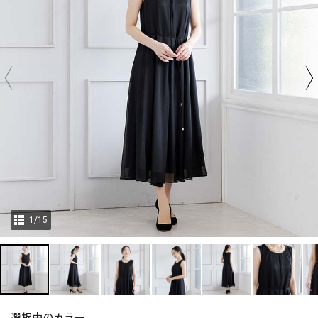
1
/
15