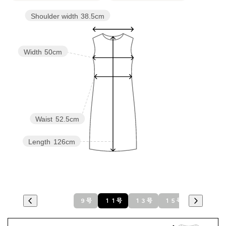
Shoulder width
38.5cm
Width
50cm
Waist
52.5cm
Length
126cm
９号
１１号
１３号
１５号