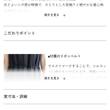
ほどよいシボ感が特徴で、さらりとした肌触りと軽やかな着心地
を実現しました。
続きを見る
計算された切替えが縦のラインを強調し、自然なスタイルアップ
効果を演出。分量感がありながらも、すっきりとしたシルエット
でバランスよくご着用いただける一着です。
こだわりポイント
付属のリボンベルトでウエストマークすることで、シルエットの
アレンジも自在。その日の気分やシーンに合わせて、異なる雰囲
気をお楽しみいただけます。
■付属のリボンベルト
結婚式やお顔合わせ、クルーズ・お食事会・式典など、フォーマ
ウエストマークすることで、シルエッ
ルからきれいめなシーンまで幅広く活躍する、着回し力の高いア
トに変化をつけられます。両脇にベル
イテムです。ボレロ(
6410838-00
)とのコーディネートもおすすめ
ト通しがあり、崩れることなく着用で
続きを見る
です。
きます。
ミセス（40代～）向けに、「少しゆったり」パターンを採用。
■分量感のある裾周り
実寸法・詳細
「標準」に比べて、ウエストを中心にゆとりを持たせています。
分量たっぷりの裾が、歩くたびに揺
ご自宅で洗えるウォッシャブルなので、汗ばむ季節もすっきり快