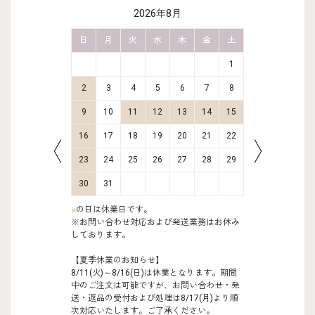
2026年8月
金
土
日
月
火
水
木
金
土
日
月
2
3
1
9
10
2
3
4
5
6
7
8
6
7
16
17
9
10
11
12
13
14
15
13
14
23
24
16
17
18
19
20
21
22
20
21
30
31
23
24
25
26
27
28
29
27
28
30
31
■
の日は休業日です。
※お問い合わせ対応および発送業務はお休み
しております。
【夏季休業のお知らせ】
8/11(火)～8/16(日)は休業となります。期間
中のご注文は可能ですが、お問い合わせ・発
送・返品の受付および処理は8/17(月)より順
次対応いたします。ご了承ください。