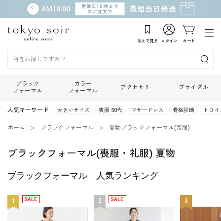
あとで見る
ログイン
カート
ブラック
カラー
アクセサリー
ブライダル
フォーマル
フォーマル
人気キーワード
大きいサイズ
喪服 50代
マザードレス
骨格診断
トロイ
ホーム
ブラックフォーマル
夏物ブラックフォーマル(喪服)
ブラックフォーマル(喪服・礼服) 夏物
ブラックフォーマル 人気ランキング
1
2
3