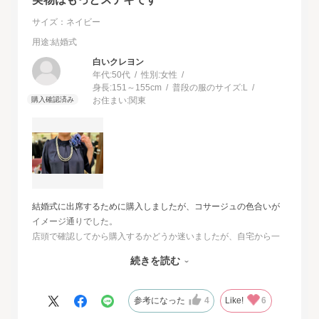
サイズ：ネイビー
用途
:結婚式
白いクレヨン
年代:
50代
性別:
女性
身長:
151～155cm
普段の服のサイズ:
L
お住まい:
関東
結婚式に出席するために購入しましたが、コサージュの色合いが
イメージ通りでした。
店頭で確認してから購入するかどうか迷いましたが、自宅から一
番近い店舗ではネイビーは完売でした。
続きを読む
オンラインショップは写真数が多くじっくりと検討することがで
きました。
また、購入するとすぐに届くのでとても便利だと思いました。
参考になった
4
Like!
6