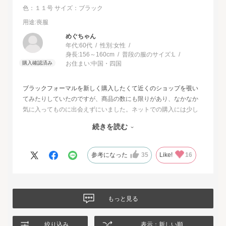
色：１１号
サイズ：ブラック
用途
:喪服
めぐちゃん
年代:
60代
性別:
女性
身長:
156～160cm
普段の服のサイズ:
L
お住まい:
中国・四国
ブラックフォーマルを新しく購入したくて近くのショップを覗い
てみたりしていたのですが、商品の数にも限りがあり、なかなか
気に入ってものに出会えずにいました。ネットでの購入には少し
不安もあったのですが、試着サービスがあることで安心して購入
続きを読む
することが出来ました。最初に注文したものはイメージと違って
いて返品させて頂いたのですが、二度目に注文した今回の商品
は、生地もデザインも大満足、これから長く自信をもって着用し
参考になった
35
Like!
16
たいと思います。
もっと見る
絞り込み
表示：新しい順