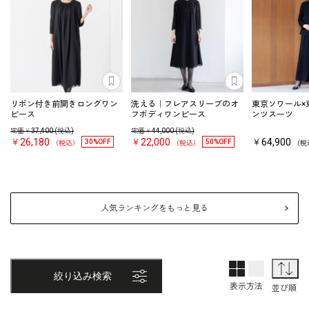
あとで見る
あとで見る
リボン付き前開きロングワン
洗える｜フレアスリーブのオ
東京ソワール×
ピース
フボディワンピース
ンツスーツ
定価￥
37,400
(税込)
定価￥
44,000
(税込)
￥26,180
￥22,000
￥64,900
30%OFF
50%OFF
（税込）
（税込）
（税
人気ランキングをもっと見る
2列表示
1列表示
並
絞り込み検索
表示方法
並び順