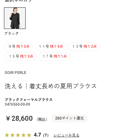
選択中のカラー
ブラック
９号
残り3点
１１号
残り3点
１３号
残り2点
１５号
残り3点
１７号
残り1点
SOIR PERLE
洗える｜着丈長めの夏用ブラウス
ブラックフォーマルブラウス
3476560-00-09
￥28,600
260ポイント還元
（税込）
4.7
（7）
レビューを見る