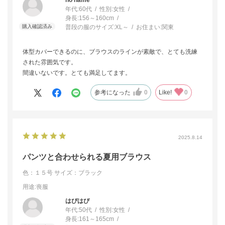
年代:
60代
性別:
女性
身長:
156～160cm
普段の服のサイズ:
XL～
お住まい:
関東
体型カバーできるのに、ブラウスのラインが素敵で、とても洗練
された雰囲気です。
間違いないです。とても満足してます。
参考になった
0
Like!
0
2025.8.14
パンツと合わせられる夏用ブラウス
色：１５号
サイズ：ブラック
用途
:喪服
はぴはぴ
年代:
50代
性別:
女性
身長:
161～165cm