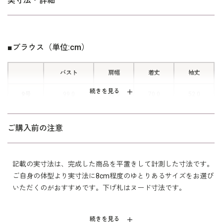
実寸法・詳細
タックを寄せた襟元に1箇所カギホッ
クが付いており、開くと左身頃に隠し
ファスナーがある前開き仕様。ファス
■ブラウス（単位:cm）
ナー部分を完全に外すことはできませ
んが、腕を後ろに回すことなく楽に着
替えができます。
バスト
肩幅
着丈
袖丈
続きを見る
9号
99.0
38.0
70.0
52.0
11号
103.0
38.5
70.5
52.5
ご購入前の注意
13号
107.0
39.0
71.0
53.0
15号
112.0
40.0
71.5
53.0
記載の実寸法は、完成した商品を平置きして計測した寸法です。
ご自身の体型より実寸法に8cm程度のゆとりあるサイズをお選び
17号
117.0
41.0
72.0
53.0
いただくのがおすすめです。下げ札はヌード寸法です。
表地 トリアセテート75％
続きを見る