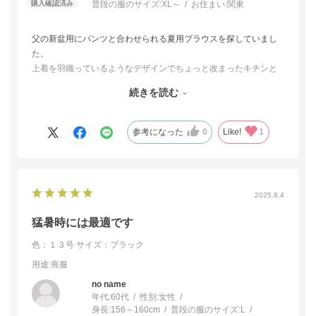
普段の服のサイズ:
XL～
お住まい:
関東
父の新盆用にパンツと合わせられる夏用ブラウスを探していまし
た。
上着を羽織っているようなデザインでちょっと改まったキチンと
感有り。動く度にタック部分がヒラヒラと華やかさも有り。ちょ
続きを読む
っと長め丈は体型カバーもバッチリでパンツとのバランスもよく
椅子でも座布団でも安心。
安心して新盆に出席できました。
参考になった
0
Like!
1
2025.8.4
猛暑時には最適です
色：１３号
サイズ：ブラック
用途
:喪服
no name
年代:
60代
性別:
女性
身長:
156～160cm
普段の服のサイズ:
L