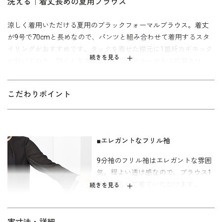
洗える｜着丈長めの夏用ブラウス
涼しく着用いただける夏用のブラックフォーマルブラウス。着丈
が9号で70cmと長めなので、パンツと組み合わせて着用するスタ
イリングがおすすめです。タックを寄せた襟元に1箇所カギホック
続きを見る
が付いており、開くと左身頃に隠しファスナーがある前開き仕
様。ファスナー部分を完全に外すことはできませんが、腕を後ろ
に回すことなく楽に着替えができます。
こだわりポイント
ご自宅で洗えるウォッシャブルなので、着用後にすぐお手入れで
きいつでも爽やかに過ごせます。ご自宅でのお洗濯は
ウォッシャブ
をご覧下さい。
ルフォーマルのお洗濯方法
■エレガントなフリル袖
パターン寸法はミセス向けの「ゆったり」を使用。「少しゆった
9分袖のフリル袖はエレガントな雰囲
り」よりもさらにゆとりを持たせた寸法です。
気。程よい透け感なので、ブラウス1
※組合わせているパンツ（
3407911
）は別売りです。
枚で安心して着ていただけます。
続きを見る
■着替えが簡単な前開き