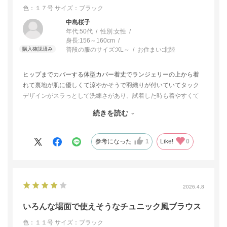
色：１７号
サイズ：ブラック
中島桜子
年代:
50代
性別:
女性
身長:
156～160cm
普段の服のサイズ:
XL～
お住まい:
北陸
ヒップまでカバーする体型カバー着丈でランジェリーの上から着
れて裏地が肌に優しくて涼やかそうで羽織りが付いていてタック
デザインがスラっとして洗練さがあり、試着した時も着やすくて
動きがラクで流行り廃り無くてパンツやスカートスタイルのどち
続きを読む
らでも似合い、ずっときちんと知的で素敵な印象が続いて着て行
けるのが凄く気に入りました。こちらの商品に巡り合えて本当に
幸運でした。
参考になった
1
Like!
0
2026.4.8
いろんな場面で使えそうなチュニック風ブラウス
色：１１号
サイズ：ブラック