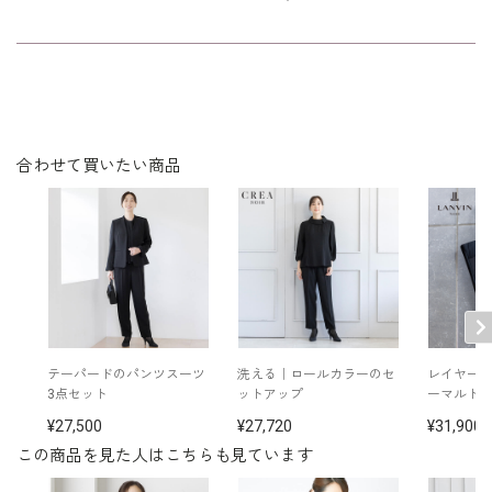
素材
ポリエステル 25％
裏地 ポリエステル 100％
洗濯方法：ご自宅で洗濯可
フロントオープン
※モデル着用：
パンツ /
3407911-00
その他
イヤリング /
5612801-10
合わせて買いたい商品
ネックレス /
5652200-00
バッグ /
5622160-99
※モデル：身長167cm 9号着用
テーパードのパンツスーツ
洗える｜ロールカラーのセ
レイヤー
3点セット
ットアップ
ーマルト
27,500
27,720
31,900
この商品を見た人はこちらも見ています