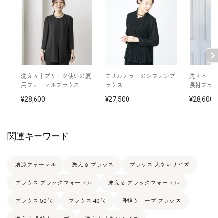
洗える｜プリーツ使いの夏
フリルカラーのシフォンブ
洗える｜
用フォーマルブラウス
ラウス
長袖ブラ
28,600
27,500
28,600
関連キーワード
清涼フォーマル
洗える ブラウス
ブラウス 大きいサイズ
ブラウス ブラックフォーマル
洗える ブラックフォーマル
ブラウス 50代
ブラウス 40代
骨格ウェーブ ブラウス