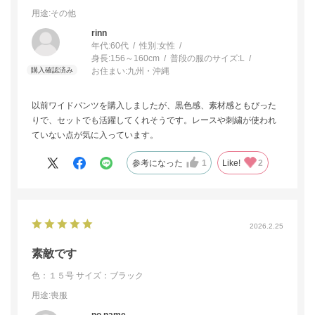
用途
:その他
rinn
年代:
60代
性別:
女性
身長:
156～160cm
普段の服のサイズ:
L
お住まい:
九州・沖縄
以前ワイドパンツを購入しましたが、黒色感、素材感ともぴった
りで、セットでも活躍してくれそうです。レースや刺繍が使われ
ていない点が気に入っています。
参考になった
1
Like!
2
2026.2.25
素敵です
色：１５号
サイズ：ブラック
用途
:喪服
no name