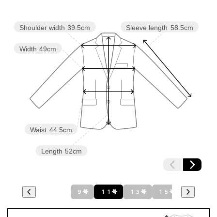
Shoulder width
39.5cm
Sleeve length
58.5cm
Width
49cm
Waist
44.5cm
Length
52cm
９号
１１号
１３号
１５号