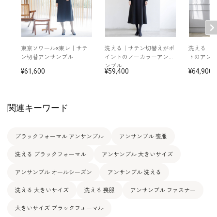
洗濯方法：ご自宅で洗濯可
その他
後ろファスナー（ファスナースライダー付き）
両脇ポケット付き
東京ソワール×東レ｜サテ
洗える｜サテン切替えがポ
洗える｜
ン切替アンサンブル
イントのノーカラーアンサ
トのアン
ンブル
61,600
59,400
64,900
関連キーワード
ブラックフォーマル アンサンブル
アンサンブル 喪服
洗える ブラックフォーマル
アンサンブル 大きいサイズ
アンサンブル オールシーズン
アンサンブル 洗える
洗える 大きいサイズ
洗える 喪服
アンサンブル ファスナー
大きいサイズ ブラックフォーマル