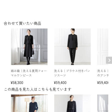
その他
※モデル着用：
プ
ネックレス+イヤリングセット /
5614990-10
バッグ /
5624161-96
スライダーのテープにより、後ろファ
※モデル：身長169cm 9号着用
スナーでも手が届きやすくスムーズな
合わせて買いたい商品
開閉が可能です。
■ワンピース（単位:cm）
バスト
ウエスト
ヒップ
肩幅
着丈
袖丈
9号
94.0
83.0
100.0
38.5
119.5
43.0
11号
98.0
87.0
104.0
39.0
120.5
43.5
絡み織｜洗える夏用フォー
洗える｜ブラウス付きパン
洗える｜
マルワンピース
ツスーツ
のアンサ
13号
102.0
91.0
108.0
39.5
121.5
44.0
58,300
59,400
59,400
15号
107.0
96.0
113.0
40.5
122.0
44.0
この商品を見た人はこちらも見ています
表地 ポリエステル100％
素材
裏地 ポリエステル100％