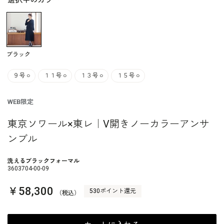
選択中のカラー
ブラック
９号
○
１１号
○
１３号
○
１５号
○
WEB限定
東京ソワール×東レ｜V開きノーカラーアンサ
ンブル
洗えるブラックフォーマル
3603704-00-09
￥58,300
530ポイント還元
（税込）