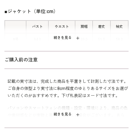
首元をすっきりと見せるV開きのデザ
■ジャケット（単位:cm）
インが、現代的で洗練された表情を演
出します。
バスト
ウエスト
肩幅
着丈
袖丈
続きを見る
9号
94.0
85.0
39.0
51.5
58.0
■利便性を高める機能的なポケット
11号
98.0
89.0
39.5
52.0
58.5
ジャケットの左右に玉縁ポケット、ワ
ご購入前の注意
ンピースの両側にも便利なポケットを
13号
102.0
93.0
40.0
52.5
59.0
備え、実用性を追求しました。
15号
107.0
98.0
41.0
53.0
59.0
記載の実寸法は、完成した商品を平置きして計測した寸法です。
■風が通るフロントタックワンピース
ご自身の体型より実寸法に8cm程度のゆとりあるサイズをお選び
いただくのがおすすめです。下げ札表記はヌード寸法です。
分量感のあるフロントタックが風を通
表地 ポリエステル100％
素材
し、長めの着丈が落ち着いた品格ある
裏地 ポリエステル100％
パソコンやスマートフォンの機種・設定・環境により、商品の色
シルエットを叶えます。
続きを見る
素材感などが実物と異なって見える場合がございます。 あら
洗濯方法：ご自宅で洗濯可
かじめご了承ください。
袖口スリット入り（折り返し可）
両脇ポケット付き
■着脱をサポートするグログランテー