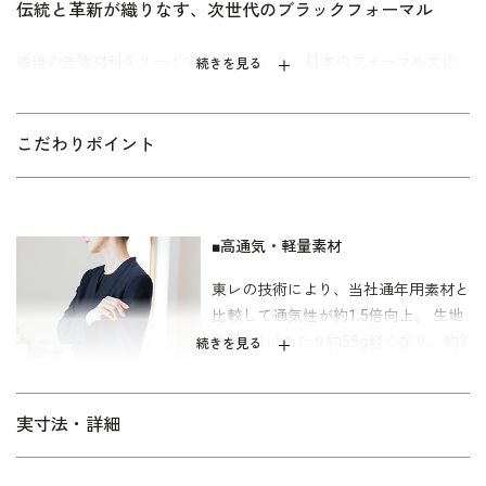
伝統と革新が織りなす、次世代のブラックフォーマル
繊維の先端材料をリードする「東レ」と、日本のフォーマル文化
続きを見る
を築いてきた「東京ソワール」。ふたつの技術が融合し、デザイ
ン性と機能性を極めた一着が誕生しました。
こだわりポイント
東レの高度な技術による「高通気・軽量」素材【KAZENOA™(カゼ
ノア)】を採用し、一年を通して快適な着心地と、長時間の着用で
も疲れにくい軽さを実現。シャープなV開きのノーカラージャケッ
トに、フロントタック部分に分量感のあるワンピースを組み合わ
■高通気・軽量素材
せました。モダンな佇まいと、身体を解き放つような快適さを両
立させたアンサンブルです。
東レの技術により、当社通年用素材と
比較して通気性が約1.5倍向上。 生地
また、濃染加工による深い漆黒が、喪主やご親族としての参列に
重量は1㎡あたり約55g軽くなり、約3
続きを見る
も相応しい格式を演出します。ご自宅で洗えるウォッシャブル仕
割の軽量化を実現しました。
様のため、お手入れも簡単。 お洗濯方法は
ウォッシャブルフォーマル
※一般財団法人カケンテストセンター
をご覧ください。
のお洗濯方法
品質試験結果
実寸法・詳細
30～40代の方のメリハリのあるボディラインに合わせた「標準」
■凛としたV開きのノーカラー
パターンを採用し、美しいシルエットを叶えます。