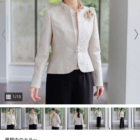
1
/
15