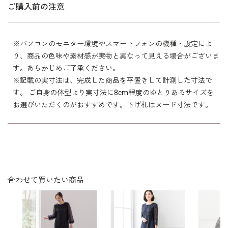
ご購入前の注意
年令・サイズに関係なくすっきりフィ
洗濯方法：クリーニング
胸当て付き（取り外し可）
ットします。
袖口スリット入り（折り返し可）
※モデル着用
※パソコンのモニター環境やスマートフォンの機種・設定によ
ワイドパンツ /
1407800-00
ワンピース /
6401770-00
り、商品の色味や素材感が実物と異なって見える場合がございま
その他
イヤリング /
5552454-92
す。あらかじめご了承ください。
ネックレス /
5510109-92
コサージュ /
5503914-31
※記載の実寸法は、完成した商品を平置きして計測した寸法で
ブローチ /
5553701-91
す。 ご自身の体型より実寸法に8cm程度のゆとりあるサイズを
バッグ /
5520941-32
※モデル：身長167cm 9号着用
お選びいただくのがおすすめです。下げ札はヌード寸法です。
合わせて買いたい商品