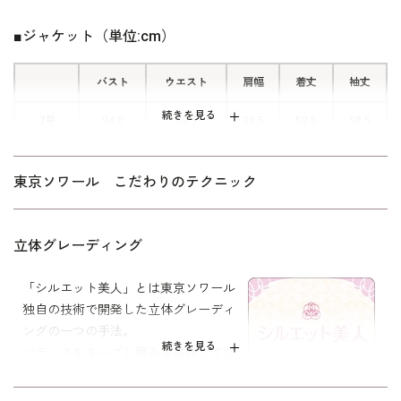
トです。
■ジャケット（単位:cm）
バスト
ウエスト
肩幅
着丈
袖丈
続きを見る
7号
94.0
79.5
38.5
52.5
58.5
9号
97.0
82.5
39.0
53.0
59.0
東京ソワール こだわりのテクニック
11号
101.0
86.5
39.5
53.5
59.5
13号
105.0
90.5
40.0
54.0
60.0
立体グレーディング
15号
110.0
95.5
41.0
54.5
60.0
「シルエット美人」とは東京ソワール
独自の技術で開発した立体グレーディ
ングの一つの手法。
表地 アセテート 64％
続きを見る
バランスをキープし厚みを重視して立
素材
ポリエステル36％
体的にしました。
裏地 キュプラ 100％
シルエットが美しく、着心地が良く、