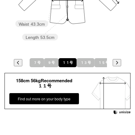
Waist
43.3cm
Length
53.5cm
７号
９号
１１号
１３号
１５号
158cm 56kgRecommended
１１号
Find out more on your body type