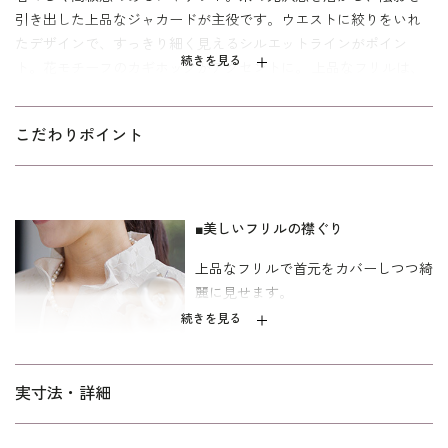
引き出した上品なジャカードが主役です。ウエストに絞りをいれ
たデザインで、すっきり細く見えるシルエットラインがポイン
続きを見る
ト。花モチーフのカギホックがアクセントに。 上品なフリルは、
首元をカバーしつつ綺麗に見せます。スカートやワンピース、パ
ンツを組み合わせて、結婚式や式典、レセプションなど様々な慶
こだわりポイント
事にオールシーズン着まわせます。新郎新婦のお母様やご親族の
正装には、ロング丈のボトムがお勧めです。取り外し可能な胸当
てがついているので、インナーの心配なく、コーディネート可能
です。
■美しいフリルの襟ぐり
ミセス（40代～）向け、｢少しゆったり｣パターンを使用。 「標
上品なフリルで首元をカバーしつつ綺
準」に比べてウエストを中心にゆとりを持たせています。
麗に見せます。
続きを見る
■上品で若々しく見えるジャカード
実寸法・詳細
糸の光沢感を活かし、陰影を引き出し
た上品なジャカードが主役のジャケッ