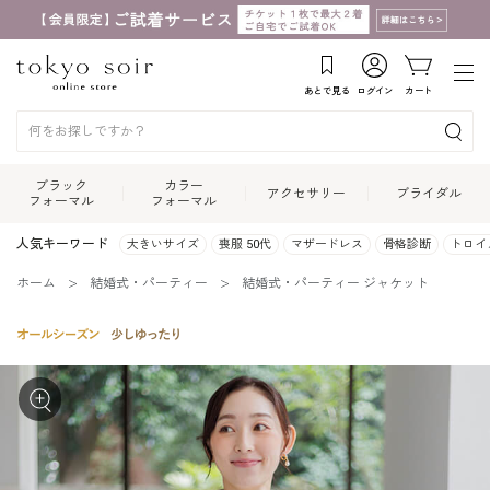
あとで見る
ログイン
カート
ブラック
カラー
アクセサリー
ブライダル
フォーマル
フォーマル
人気キーワード
大きいサイズ
喪服 50代
マザードレス
骨格診断
トロイ
ホーム
結婚式・パーティー
結婚式・パーティー ジャケット