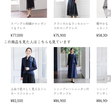
スパングル刺繍がエレガン
クラシカルなラッセルレー
軽やかな
トなドレス
スのロングドレス
ャケット
77,000
75,900
58,300
この商品を見た人はこちらも見ています
上品で若々しく見えるジャ
シャンブレーシャンタンの
シャンブ
カードジャケット
アンサンブル
アンサン
82,500
86,900
86,900