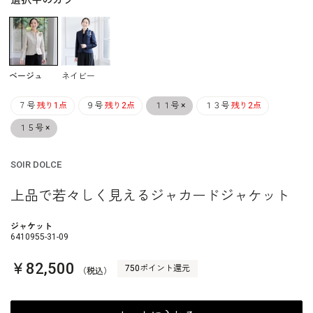
選択中のカラー
ベージュ
ネイビー
７号
残り1点
９号
残り2点
１１号
×
１３号
残り2点
１５号
×
SOIR DOLCE
上品で若々しく見えるジャカードジャケット
ジャケット
6410955-31-09
￥82,500
750ポイント還元
（税込）