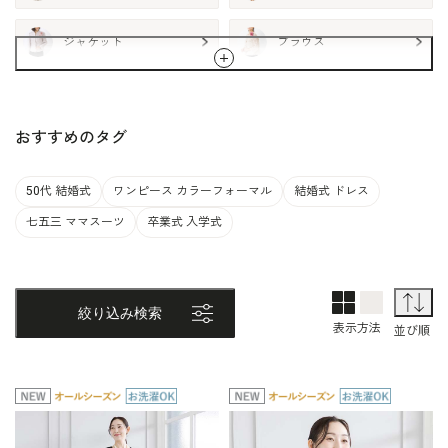
ジャケット
ブラウス
more
スカート
パンツ
おすすめのタグ
アクセサリー
バッグ
50代 結婚式
ワンピース カラーフォーマル
結婚式 ドレス
七五三 ママスーツ
卒業式 入学式
2列表示
1列表示
並
絞り込み検索
表示方法
並び順