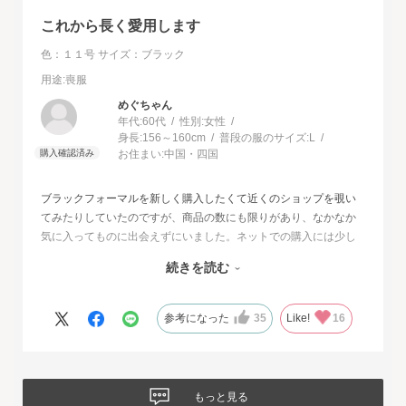
これから長く愛用します
色：１１号
サイズ：ブラック
用途
:喪服
めぐちゃん
年代:
60代
性別:
女性
身長:
156～160cm
普段の服のサイズ:
L
お住まい:
中国・四国
ブラックフォーマルを新しく購入したくて近くのショップを覗い
てみたりしていたのですが、商品の数にも限りがあり、なかなか
気に入ってものに出会えずにいました。ネットでの購入には少し
不安もあったのですが、試着サービスがあることで安心して購入
続きを読む
することが出来ました。最初に注文したものはイメージと違って
いて返品させて頂いたのですが、二度目に注文した今回の商品
は、生地もデザインも大満足、これから長く自信をもって着用し
参考になった
35
Like!
16
たいと思います。
もっと見る