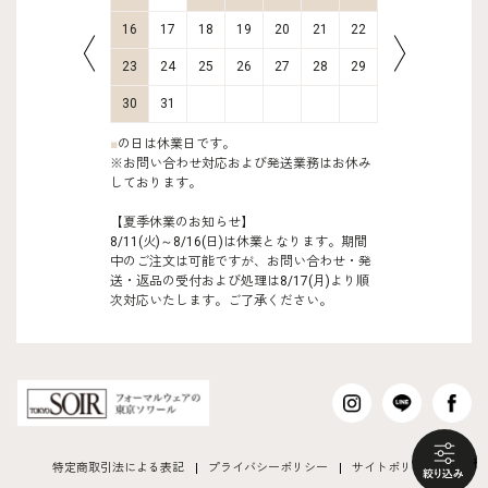
23
24
16
17
18
19
20
21
22
20
21
30
31
23
24
25
26
27
28
29
27
28
30
31
■
の日は休業日です。
※お問い合わせ対応および発送業務はお休み
しております。
【夏季休業のお知らせ】
8/11(火)～8/16(日)は休業となります。期間
中のご注文は可能ですが、お問い合わせ・発
送・返品の受付および処理は8/17(月)より順
次対応いたします。ご了承ください。
も
特定商取引法による表記
プライバシーポリシー
サイトポリシー