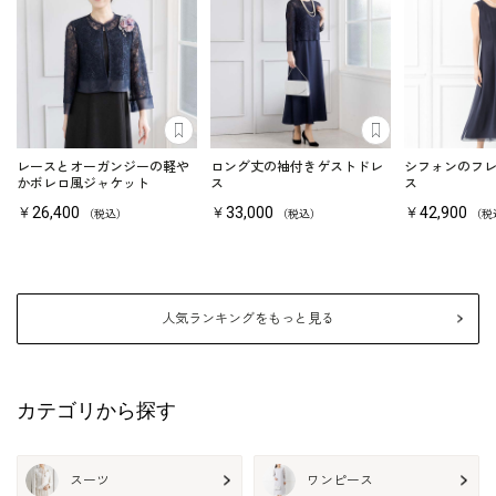
あとで見る
あとで見る
レースとオーガンジーの軽や
ロング丈の袖付きゲストドレ
シフォンのフ
かボレロ風ジャケット
ス
ス
￥26,400
￥33,000
￥42,900
（税込）
（税込）
（税
人気ランキングをもっと見る
カテゴリから探す
スーツ
ワンピース