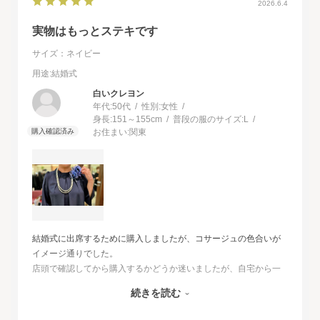
2026.6.4
実物はもっとステキです
サイズ：ネイビー
用途
:結婚式
白いクレヨン
年代:
50代
性別:
女性
身長:
151～155cm
普段の服のサイズ:
L
お住まい:
関東
結婚式に出席するために購入しましたが、コサージュの色合いが
イメージ通りでした。
店頭で確認してから購入するかどうか迷いましたが、自宅から一
番近い店舗ではネイビーは完売でした。
続きを読む
オンラインショップは写真数が多くじっくりと検討することがで
きました。