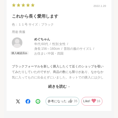
2022.1.20
これから長く愛用します
色：１１号
サイズ：ブラック
用途
:喪服
めぐちゃん
年代:
60代
性別:
女性
身長:
156～160cm
普段の服のサイズ:
L
お住まい:
中国・四国
ブラックフォーマルを新しく購入したくて近くのショップを覗い
てみたりしていたのですが、商品の数にも限りがあり、なかなか
気に入ってものに出会えずにいました。ネットでの購入には少し
不安もあったのですが、試着サービスがあることで安心して購入
続きを読む
することが出来ました。最初に注文したものはイメージと違って
いて返品させて頂いたのですが、二度目に注文した今回の商品
は、生地もデザインも大満足、これから長く自信をもって着用し
参考になった
35
Like!
16
たいと思います。