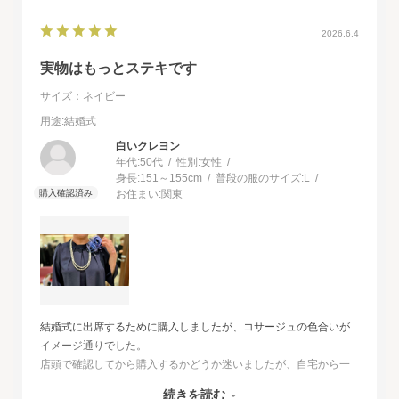
2026.6.4
実物はもっとステキです
サイズ：ネイビー
用途
:結婚式
白いクレヨン
年代:
50代
性別:
女性
身長:
151～155cm
普段の服のサイズ:
L
お住まい:
関東
結婚式に出席するために購入しましたが、コサージュの色合いが
イメージ通りでした。
店頭で確認してから購入するかどうか迷いましたが、自宅から一
番近い店舗ではネイビーは完売でした。
続きを読む