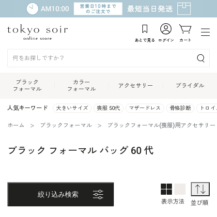
あとで見る
ログイン
カート
ブラック
カラー
アクセサリー
ブライダル
フォーマル
フォーマル
人気キーワード
大きいサイズ
喪服 50代
マザードレス
骨格診断
トロイ
ホーム
ブラックフォーマル
ブラックフォーマル(喪服)用アクセサリー
ブラック フォーマル バッグ 60 代
2列表示
1列表示
並
絞り込み検索
表示方法
並び順