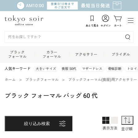
あとで見る
ログイン
カート
ブラック
カラー
アクセサリー
ブライダル
フォーマル
フォーマル
人気キーワード
大きいサイズ
喪服 50代
マザードレス
骨格診断
トロイ
ホーム
ブラックフォーマル
ブラックフォーマル(喪服)用アクセサリー
ブラック フォーマル バッグ 60 代
2列表示
1列表示
並
絞り込み検索
表示方法
並び順