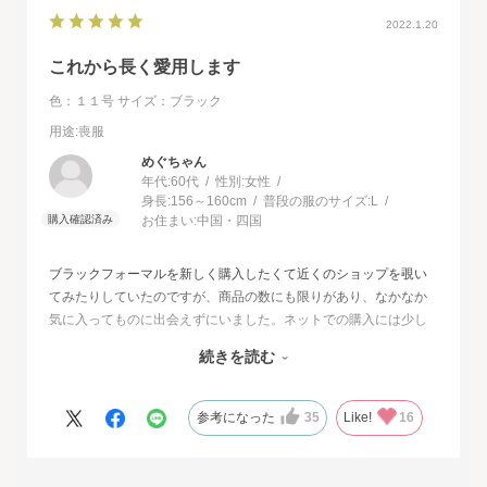
2022.1.20
これから長く愛用します
色：１１号
サイズ：ブラック
用途
:喪服
めぐちゃん
年代:
60代
性別:
女性
身長:
156～160cm
普段の服のサイズ:
L
お住まい:
中国・四国
ブラックフォーマルを新しく購入したくて近くのショップを覗い
てみたりしていたのですが、商品の数にも限りがあり、なかなか
気に入ってものに出会えずにいました。ネットでの購入には少し
不安もあったのですが、試着サービスがあることで安心して購入
続きを読む
することが出来ました。最初に注文したものはイメージと違って
いて返品させて頂いたのですが、二度目に注文した今回の商品
は、生地もデザインも大満足、これから長く自信をもって着用し
参考になった
35
Like!
16
たいと思います。