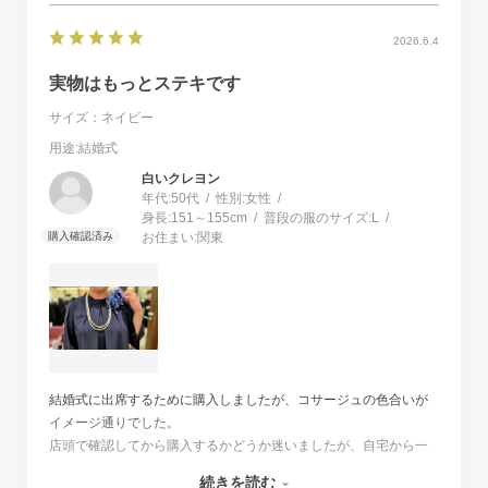
2026.6.4
実物はもっとステキです
サイズ：ネイビー
用途
:結婚式
白いクレヨン
年代:
50代
性別:
女性
身長:
151～155cm
普段の服のサイズ:
L
お住まい:
関東
結婚式に出席するために購入しましたが、コサージュの色合いが
イメージ通りでした。
店頭で確認してから購入するかどうか迷いましたが、自宅から一
番近い店舗ではネイビーは完売でした。
続きを読む