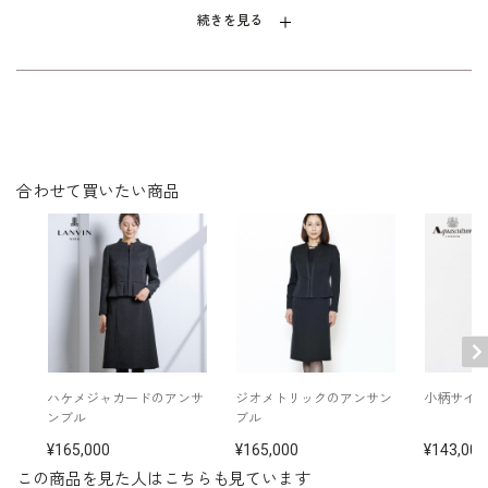
天然素材ならではの美しさと上質であ
続きを見る
ることが一目でわかる一生物のフォー
マルバッグです。
合わせて買いたい商品
ハケメジャカードのアンサ
ジオメトリックのアンサン
小柄サイ
ンブル
ブル
165,000
165,000
143,000
この商品を見た人はこちらも見ています