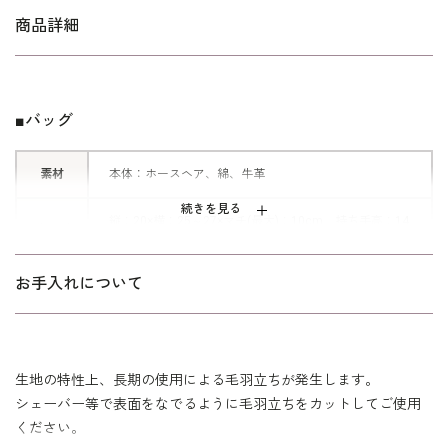
限られた職人が少しずつ丁寧に織り進
商品詳細
めるので、織り物自体の生産量が少な
く、希少性が高い素材。
こちらのお品物は、スタイリッシュな
口金タイプのバッグ。
■バッグ
両サイドに収納スペースのある使い勝
手のよい"あおり仕立て"は、優れた技
素材
本体：ホースヘア、綿、牛革
術の証です。
続きを見る
縦：20×横：25～27×マチ(最大)：10cm 持ち手高：14
サイズ
cm
■丁寧な仕上げとこだわり
お手入れについて
がま口式開閉 / キャビネタイプ内ポケット / ファ
持ち手や縁取り、マチには牛革を使用
スナータイプ内ポケット / サイドポケット×2
しました。
その他
※日本製 ※保管用の不織布袋と化粧箱でお届けしま
葬儀・告別式など喪の場面はもちろん
す。
※モデル着用 ブラックフォーマル：
0108110
のこと、洋装・慶事にもお使いいただ
生地の特性上、長期の使用による毛羽立ちが発生します。
ける汎用性の高いアイテムです。
シェーバー等で表面をなでるように毛羽立ちをカットしてご使用
特別な場面の装いには、本当にいいも
ください。
のを吟味して用意しておきたいもの。