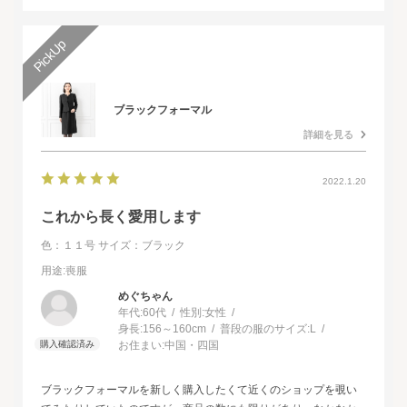
ブラックフォーマル
詳細を見る
2022.1.20
これから長く愛用します
色：１１号
サイズ：ブラック
用途
:喪服
めぐちゃん
年代:
60代
性別:
女性
身長:
156～160cm
普段の服のサイズ:
L
お住まい:
中国・四国
ブラックフォーマルを新しく購入したくて近くのショップを覗い