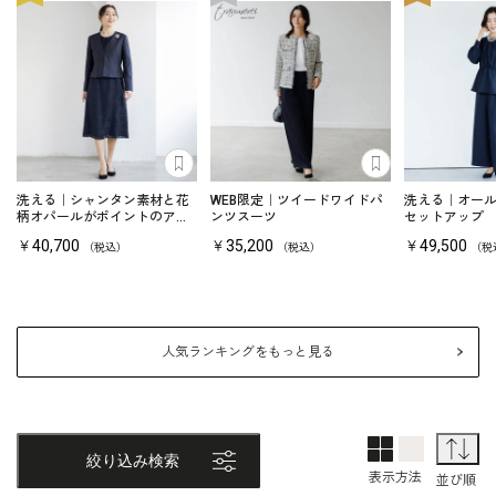
あとで見る
あとで見る
洗える｜シャンタン素材と花
WEB限定｜ツイードワイドパ
洗える｜オー
柄オパールがポイントのアン
ンツスーツ
セットアップ
サンブル
￥40,700
￥35,200
￥49,500
（税込）
（税込）
（税
人気ランキングをもっと見る
2列表示
1列表示
並
絞り込み検索
表示方法
並び順