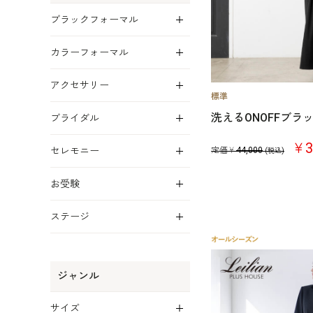
展開
ブラックフォーマル
展開
カラーフォーマル
展開
アクセサリー
展開
洗えるONOFFブ
ブライダル
展開
￥3
セレモニー
定価￥
44,000
(税込)
展開
お受験
展開
ステージ
ジャンル
展開
サイズ