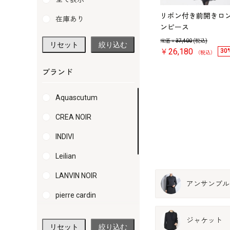
イントのオフボ
洗える｜前開きの夏用ワン
リボン付き前開きロ
在庫あり
ース
ピース
ンピース
定価￥
37,400
(税込)
リセット
絞り込む
￥88,000
￥26,180
30
（税込）
（税込）
（税込）
レ
レ
ビ
ビ
ブランド
ュ
ュ
5.0
4.9
4.6
（2）
ー
（7）
ー
（
を
を
Aquascutum
見
見
る
る
CREA NOIR
INDIVI
Leilian
LANVIN NOIR
アンサンブル
pierre cardin
SOIR BENIR
ジャケット
リセット
絞り込む