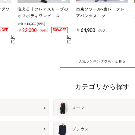
ングワ
洗える｜フレアスリーブの
東京ソワール×東レ｜フレ
オフボディワンピース
アパンツスーツ
定価￥
44,000
(税込)
￥22,000
￥64,900
%OFF
50%OFF
（税込）
（税込）
レ
レ
ビ
ビ
ュ
ュ
4.7
12）
ー
（3）
ー
を
を
見
見
人気ランキングをもっと見る
る
る
カテゴリから探す
スーツ
ブラウス