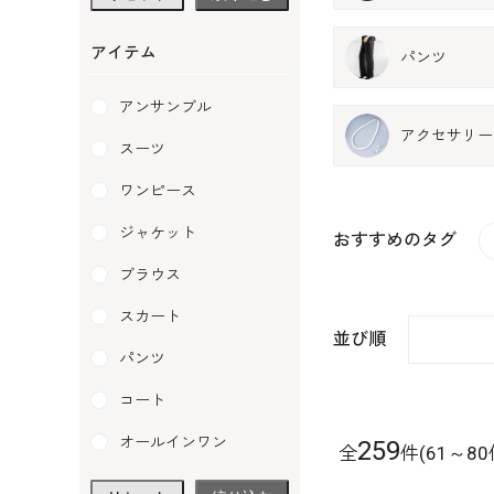
TOKYO SOIR
SOIR PERLE
アイテム
パンツ
WEB限定
アンサンブル
Yukiko Kimijima
アクセサリー
スーツ
ワンピース
ジャケット
おすすめのタグ
ブラウス
スカート
並び順
パンツ
コート
オールインワン
259
全
件(61～80