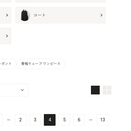
コート
レガント
骨格ウェーブ ワンピース
画像大
画像小
…
…
2
3
4
5
6
13