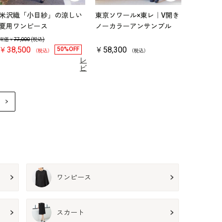
米沢織「小目紗」の涼しい
東京ソワール×東レ｜V開き
とにかく
夏用ワンピース
ノーカラーアンサンブル
ース
定価￥
77,000
(税込)
￥38,500
￥58,300
￥44,00
50%OFF
（税込）
（税込）
レ
ビ
ュ
3.8
（4）
ー
を
見
る
ワンピース
スカート