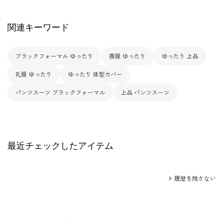
13号(42)
79.0
105.0
103.0
31.5
77.0
関連キーワード
ブラックフォーマル ゆったり
喪服 ゆったり
ゆったり 上品
表地：トリアセテート60％ レーヨン40％
素材
裏地：キュプラ100％
礼服 ゆったり
ゆったり 体型カバー
洗濯方法：クリーニング
パンツスーツ ブラックフォーマル
上品 パンツスーツ
その他
両脇ポケット付き
背面ゴム入り +8cm伸長
最近チェックしたアイテム
履歴を残さない