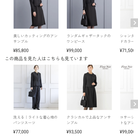
洗濯方法：クリーニング
コサージュ付き
※モデル着用：
イヤリング /
5652897-10
ネックレス /
5619896-10
美しいカッティングのアン
ランダムギャザータックの
シャンタ
その他
バッグ /
5620991-00
サンブル
ワンピース
ドカラー
ブローチ /
5553916-01
85,800
99,000
71,500
ロンデルネックレス /
5519933-91
オフホワイトバッグ /
5520910-12
この商品を見た人はこちらも見ています
※モデル：身長167cm 9号着用
■パンツ（単位:cm）
ウエスト
ヒップ
着丈
裾巾
股下
7号(36)
69.0
95.0
102.0
29.0
77.0
洗える｜ライトな着心地の
クラシカルで上品なアンサ
コサージ
パンツスーツ
ンブル
トなアン
9号(38)
72.0
98.0
102.0
30.0
77.0
77,000
93,500
99,000
11号(40)
75.0
101.0
102.5
30.5
77.0