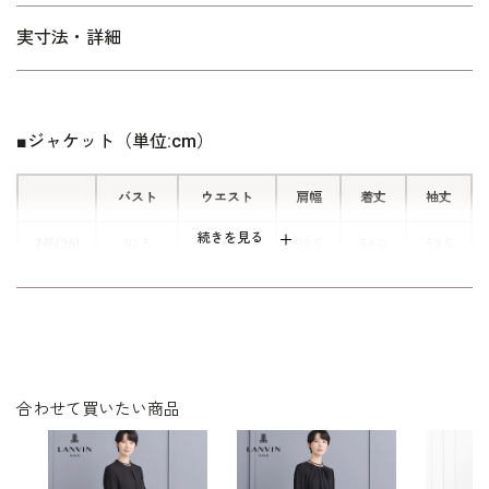
■背面ゴム入りの楽々パンツ
※サイズ表記はイタリア式です。
実寸法・詳細
※記載の実寸法は、完成品を平置きして計測した寸法です。 ご自
ワイドシルエットのパンツは背面にゴ
身の体型が実寸法より8cm以内に収まるサイズがおすすめです。
ムが入っています。 ストレスのない
※商品に付属するタグはヌード寸法の記載です。実寸法とは異な
楽な着心地で、長い時間も安心です。
ります。
■ジャケット（単位:cm）
バスト
ウエスト
肩幅
着丈
袖丈
続きを見る
7号(36)
92.5
78.5
38.5
56.0
59.5
9号(38)
95.5
81.5
39.0
56.5
60.0
11号(40)
99.5
85.5
30.5
57.0
60.5
13号(42)
103.5
89.5
31.0
57.5
61.0
合わせて買いたい商品
表地：トリアセテート60％ ポリエステル40％
素材
裏地：キュプラ100％