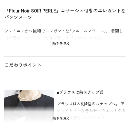
「Fleur Noir SOIR PERLE」コサージュ付きのエレガントな
パンツスーツ
フェミニンかつ繊細でエレガントな｢フルールノワール｣。 着回し
力の高い、コサージュ付きブラックパンツスーツです。
続きを見る
タックデザインが優雅で、共生地のコサージュがアクセントの上
品なブラウス。 ホック4か所留めで、きちんとした印象です。 パ
ンツはエレガントなワイドシルエット。 背面ウエストにゴムを入
こだわりポイント
れ、快適な着用感を叶えました。 ベルト通し付きなので、ウエス
トの調整ができます。 生地は濃染加工を施した漆黒。 共生地のコ
サージュでホテル葬・法事などの弔事に。 華やかなアクセサリー
を添えて、卒業式・入学式・各種式典に。 喪服としてはもちろ
■ブラウスは前スナップ式
ん、礼服・式服としても安心してお召しいただけます。 教職員の
ブラウスは左側4個のスナップ式。 ア
方のフォーマルスタイルとしてもお勧めです。
シンメトリーな合わせとウエストのタ
ックで体型をカバーします。
ミセス（40代～）向け、｢少しゆったり｣パターンを使用。 「標
続きを見る
準」に比べてウエストを中心にゆとりを持たせています。