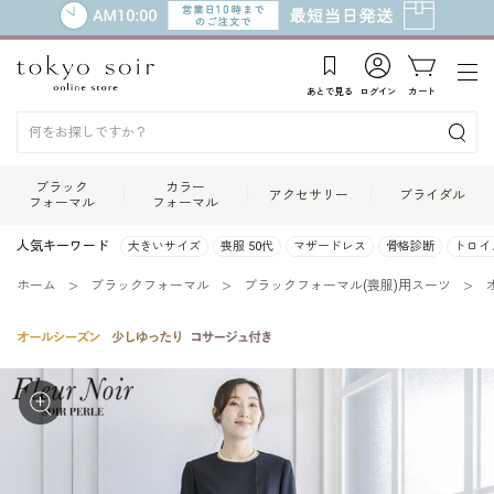
あとで見る
ログイン
カート
ブラック
カラー
アクセサリー
ブライダル
フォーマル
フォーマル
人気キーワード
大きいサイズ
喪服 50代
マザードレス
骨格診断
トロイ
ホーム
ブラックフォーマル
ブラックフォーマル(喪服)用スーツ