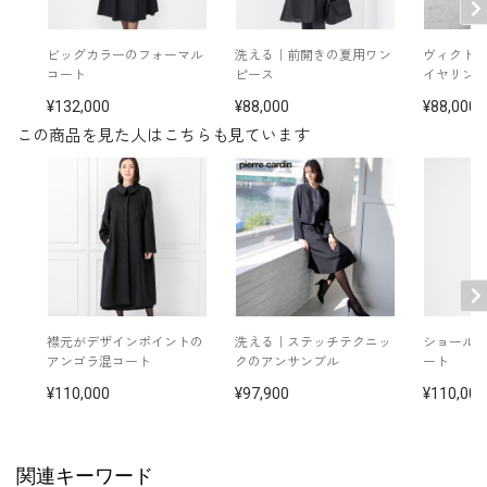
ネックレス /
5619896-10
バッグ /
5320311-00
※モデル：身長173cm 9号着用
ビッグカラーのフォーマル
洗える｜前開きの夏用ワン
ヴィクト
コート
ピース
イヤリン
132,000
88,000
88,000
この商品を見た人はこちらも見ています
襟元がデザインポイントの
洗える｜ステッチテクニッ
ショール
アンゴラ混コート
クのアンサンブル
ート
110,000
97,900
110,000
関連キーワード