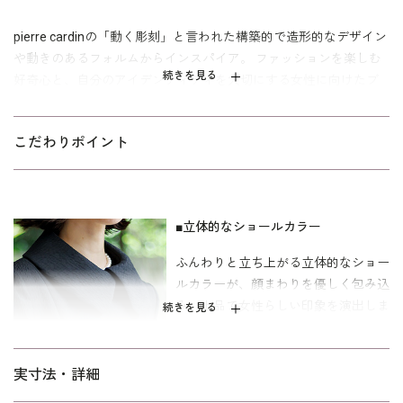
pierre cardinの「動く彫刻」と言われた構築的で造形的なデザイン
動きのあるフォルムからインスパイア。 ファッションを楽しむ
続きを見る
好奇心と、自分のアイデンティティを大切にする女性に向けたブ
ラックフォーマルコート。
ポコポコとした表情が魅力のふくれジャカード素材を使用した、
こだわりポイント
軽やかな着心地の合繊コート。立体的なショールカラーが上品な
印象を演出します。緩やかなAラインシルエットに縦の切り替え線
を入れることで、すっきりとした見た目に。袖口にはスリット入
りの折り返しデザイン。両脇ポケット付きで、秋から春まで長く
■立体的なショールカラー
活躍する１着です。
ふんわりと立ち上がる立体的なショー
ルカラーが、顔まわりを優しく包み込
喪服合わせとしてはもちろんのこと、セレモニーの礼服や式服、
み、上品で女性らしい印象を演出しま
お祝いのシーンから普段使いまで、1着あると便利な黒コートで
続きを見る
す。
す。｢少しゆったり｣パターンを使用。 「標準」に比べてウエスト
を中心にゆとりを持たせています。
■ポコポコとした表情が魅力
実寸法・詳細