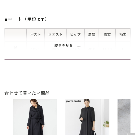
ポコポコとした立体感が魅力のふくれ
ジャカード素材。光の当たり方で表情
が変わり、上品で奥行きのある風合い
■コート（単位:cm）
を楽しめます。
バスト
ウエスト
ヒップ
肩幅
着丈
袖丈
続きを見る
M
103.5
98.5
116.5
40.0
110.0
61.0
(9号)
L
111.5
106.5
124.5
41.0
112.0
62.0
(13号)
表地：ポリエステル100％
合わせて買いたい商品
素材
裏地：見頃 ポリエステル100％
袖 キュプラ（ベンベルグ）100％
洗濯方法：クリーニング
袖スリット入り
※モデル着用
その他
イヤリング /
5652897-10