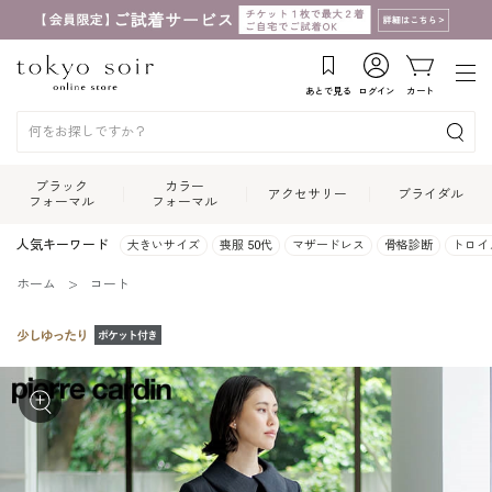
あとで見る
ログイン
カート
ブラック
カラー
アクセサリー
ブライダル
フォーマル
フォーマル
人気キーワード
大きいサイズ
喪服 50代
マザードレス
骨格診断
トロイ
ホーム
コート