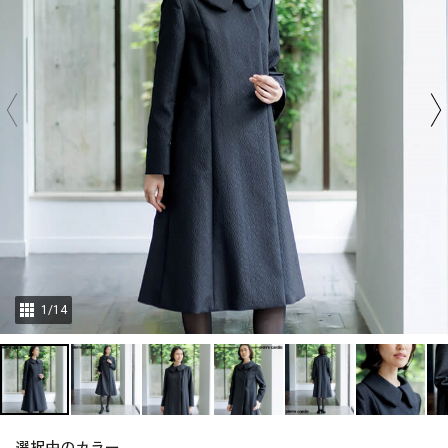
1
/
14