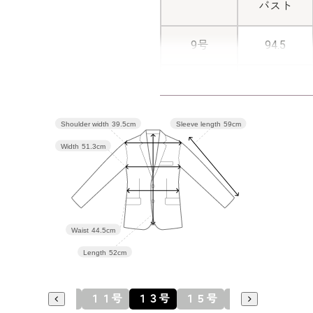
バスト
9号
94.5
11号
98.5
13号
102.5
Shoulder width
39.5cm
Sleeve length
59cm
Width
51.3cm
15号
107.5
17号
112.5
Waist
44.5cm
Length
52cm
表地：ポリ
素材
ロース)5
９号
１１号
１３号
１５号
１７号
裏地：ポリ