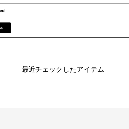
ed
洗濯方法
胸当て付
袖口スリッ
pe
※モデル
スカート 
その他
ワンピース
イヤリング
ネックレス
コサージュ
最近チェックしたアイテム
バッグ /
5
※モデル：