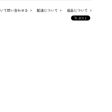
いて問い合わせる
配送について
返品について
のボ
品格漂うラメジャカ
レース×シャンタンが
洗える｜カットジャ
ト
ードジャケット
美しいロングドレス
カードのセレモニー
スーツ
42,900
42,900
40,700