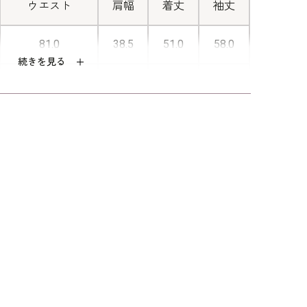
なしの幅が広がります。
ウエスト
肩幅
着丈
袖丈
81.0
38.5
51.0
58.0
■きらりと輝く飾りボタン
続きを見る
85.0
39.0
51.5
58.5
シックな色味の生地にさりげなく輝く
飾りボタンを添えてポイントに。ロッ
89.0
39.5
52.0
59.0
クホックで留める仕様となっていま
す。
94.0
40.0
52.5
59.0
99.0
40.5
53.0
59.0
エステル49％ レーヨン45％ 再生繊維(セル
％ 綿1％（ラメツイード）
エステル100％