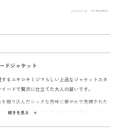
powered by
ードジャケット
現するユキコキミジマらしい上品なジャケットスタ
ツイードで贅沢に仕立てた大人の装いです。
糸を織り込んだシックな色味に華やかで洗練された
ジャケット。後ろに少し立ち上がりのあるノーカラ
続きを見る
ングコードを挟み込んだシャープなデザインです。
タンが付いており、ロックホックで留める仕様とな