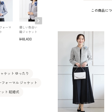
この商品につ
フォーマ
優しい色合いの米沢
胸当て付きフォーマ
ワッシャー素材
ト
織ジャケット
ルジャケット
レロ風ジャケッ
48,400
44,000
42,900
ャケット ゆったり
ーフォーマル ジャケット
ケット 結婚式