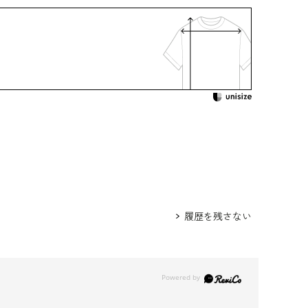
：クリーニング
き（取り外し可）
ト入り（折り返し可)
着用：
/
1405810-00
 /
4501808-00
 /
5552454-91
 /
5519810-10
 /
5502272-70
522903-91
身長167cm 9号着用
履歴を残さない