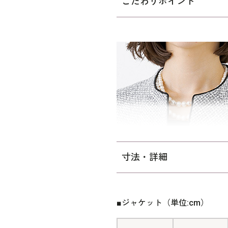
こだわりポイント
っています。取り外し可能の
ピースにもコーディネートで
合わせた格調高いスタイルで
コーディネートがおすすめで
ミセス（40代～）向け、｢少
ストを中心にゆとりを持たせ
寸法・詳細
■ジャケット（単位:cm）