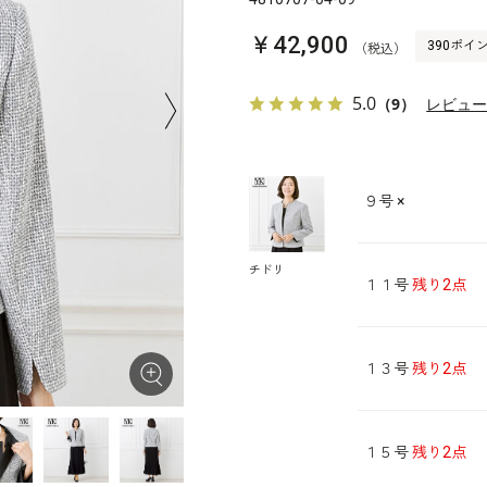
￥42,900
390ポイ
（税込）
5.0
（9）
レビュ
９号
×
チドリ
１１号
残り2点
１３号
残り2点
１５号
残り2点