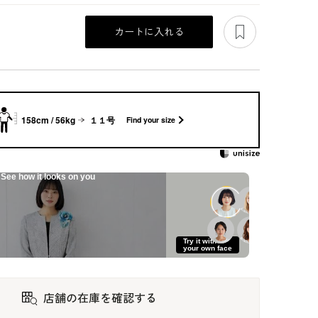
あとで見る
カートに入れる
158cm / 56kg
１１号
Find your size
See how it looks on you
頼れ
軽やかフォルムのシ
袖のインポートレー
腰周りすっきり見せ
Try it with
ンプルボレロ
スが華やかなロング
る、着回し自在オー
your own face
ドレス
ルインワン
39,600
37,400
39,600
店舗の在庫を確認する