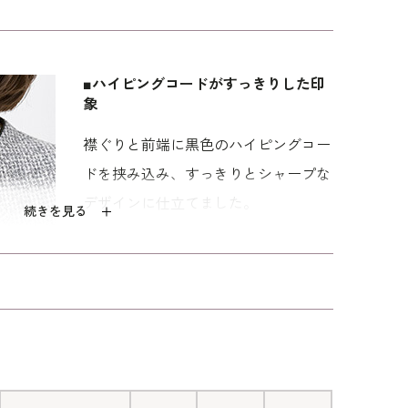
胸当てが付いているので、スカートだけでなくワン
きます。結婚式のお母様やご親族なら、ロング丈と
。各種セレモニーやレセプションにはミディ丈との
■ハイピングコードがすっきりした印
す。
象
しゆったり｣パターンを使用。「標準」に比べてウエ
襟ぐりと前端に黒色のハイピングコー
ています。
ドを挟み込み、すっきりとシャープな
デザインに仕立てました。
続きを見る
■取り外せる胸当て
黒色の胸当てはスナップ式で取り外せ
ます。胸当てありでスーツ風に、胸当
てを外して羽織のジャケット風に着こ