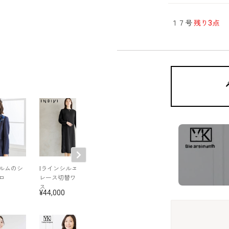
１７号
残り3点
ルムのシ
Iラインシルエットの
15号～19号｜爽やか
洗える｜大人の
ロ
レース切替ワンピー
なレースのAライン
るパンツスーツ
ス
ドレス
44,000
40,700
53,900