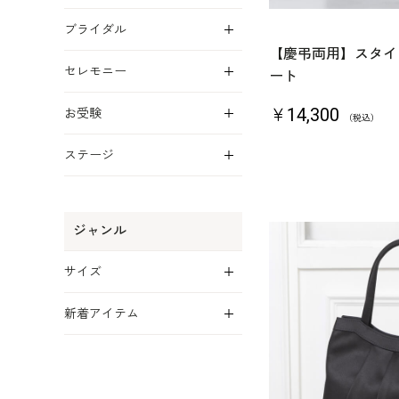
展開
ブライダル
【慶弔両用】スタイ
展開
セレモニー
ート
展開
￥14,300
お受験
（税込）
展開
ステージ
ジャンル
展開
サイズ
展開
新着アイテム