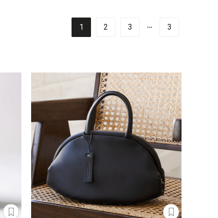
…
1
2
3
3