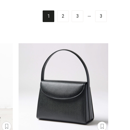
…
1
2
3
3