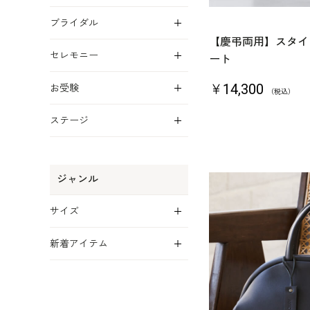
展開
ブライダル
【慶弔両用】スタイ
展開
セレモニー
ート
展開
￥14,300
お受験
（税込）
展開
ステージ
ジャンル
展開
サイズ
展開
新着アイテム