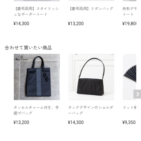
【慶弔両用】スタイリッシ
【慶弔両用】リボンバッグ
舟形デザ
ュなボーダートート
トート
14,300
13,200
19,800
合わせて買いたい商品
タッセルチャーム付き、手
タックデザインのショルダ
ドット柄
提げバッグ
ーバッグ
13,200
14,300
9,350