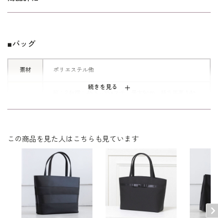
だわりました
■バッグ
素材
ポリエステル他
続きを見る
縦：24×横：45.5～35×マチ：最大9cm 持ち手高:14c
サイズ
m / 400g
ファスナー式開閉、サイドポケット×2、内ポケット×2
その他
※日本製
この商品を見た人はこちらも見ています
※モデル着用 ブラックフォーマル：
1571258