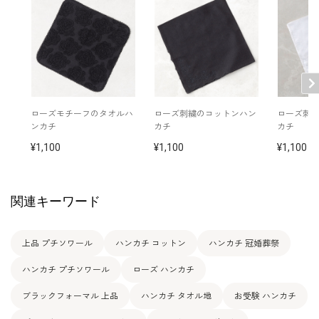
ローズモチーフのタオルハ
ローズ刺繍のコットンハン
ローズ刺
ンカチ
カチ
カチ
1,100
1,100
1,100
関連キーワード
上品 プチソワール
ハンカチ コットン
ハンカチ 冠婚葬祭
ハンカチ プチソワール
ローズ ハンカチ
ブラックフォーマル 上品
ハンカチ タオル地
お受験 ハンカチ