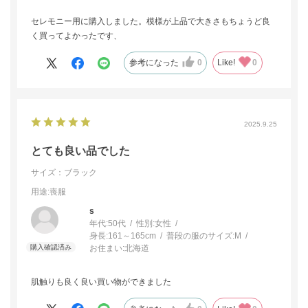
セレモニー用に購入しました。模様が上品で大きさもちょうど良
く買ってよかったです、
参考になった
0
Like!
0
2025.9.25
とても良い品でした
サイズ：ブラック
用途
:喪服
s
年代:
50代
性別:
女性
身長:
161～165cm
普段の服のサイズ:
M
お住まい:
北海道
肌触りも良く良い買い物ができました