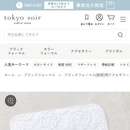
あとで見る
ログイン
カート
ブラック
カラー
アクセサリー
ブライダル
フォーマル
フォーマル
人気キーワード
大きいサイズ
喪服 50代
マザードレス
骨格診断
トロイ
ホーム
ブラックフォーマル
ブラックフォーマル(喪服)用アクセサリー