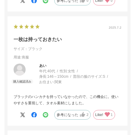
参考になった
0
Like!
0
2025.7.2
一枚は持っておきたい
サイズ：ブラック
用途
:喪服
あい
年代:
40代
性別:
女性
身長:
146～150cm
普段の服のサイズ:
S
お住まい:
関東
ブラックのハンカチを持っていなかったので、この機会に。使い
すさを重視して、タオル素材にしました。
参考になった
2
Like!
1