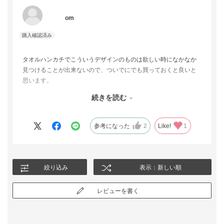
om
タオルハンカチでこういうデザインのものは欲しい時になかなか
見つけることが出来ないので、ついでにでも買っておくと良いと
思います。
例えばお式の席で親戚の子供が食べこぼしたりヨダレを垂らした
続きを読む
りしてても、綺麗な刺繍の白いコットンハンカチではちょっと…
となるところをザカザカ洗えるタオル地なら躊躇なく拭ってあげ
られると思います。
参考になった
2
Like!
1
私の場合は喪主で緊張して式前に何度もおトイレに立ったので助
かりました。
レースのハンカチだけだったら手を拭ってビッシャビシャになっ
ていたと思います。
絞り込み
表示：新しい順
レビューを書く