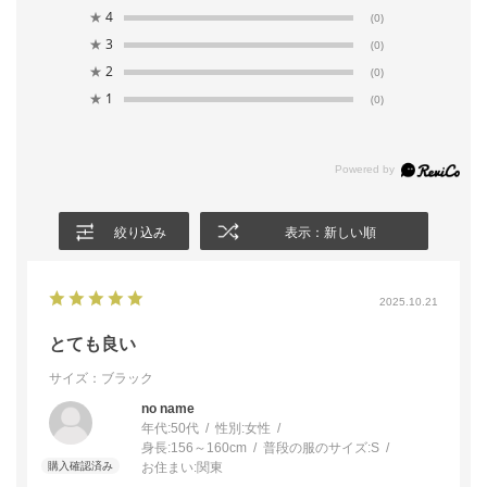
★
4
(0)
★
3
(0)
★
2
(0)
★
1
(0)
絞り込み
表示：新しい順
2025.10.21
とても良い
サイズ：ブラック
no name
年代:
50代
性別:
女性
身長:
156～160cm
普段の服のサイズ:
S
お住まい:
関東