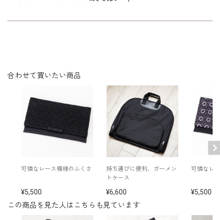
サイズ
本体：縦26×横26cm
※中国製
その他
※パイル素材ですので、ひっかかりや毛羽立ち、色落ち
の恐れがございますこと、ご了承ください。
合わせて買いたい商品
可憐なレース模様のふくさ
持ち運びに便利、ガーメン
可憐なレ
トケース
5,500
6,600
5,500
この商品を見た人はこちらも見ています