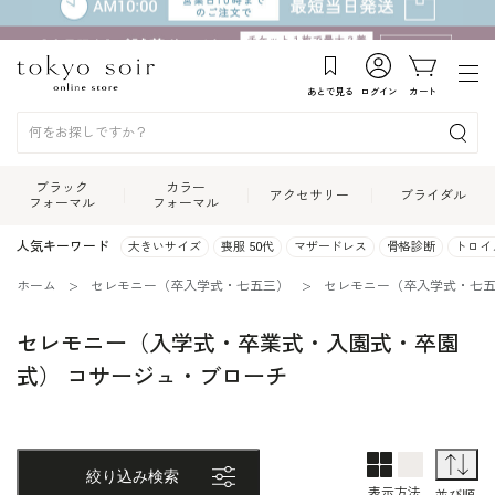
あとで見る
ログイン
カート
ブラック
カラー
アクセサリー
ブライダル
フォーマル
フォーマル
人気キーワード
大きいサイズ
喪服 50代
マザードレス
骨格診断
トロイ
ホーム
セレモニー（卒入学式・七五三）
セレモニー（卒入学式・七
セレモニー（入学式・卒業式・入園式・卒園
式） コサージュ・ブローチ
2列表示
1列表示
並
絞り込み検索
表示方法