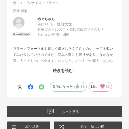
色：１１号
サイズ：ブラック
用途
:喪服
めぐちゃん
年代:
60代
性別:
女性
身長:
156～160cm
普段の服のサイズ:
L
お住まい:
中国・四国
ブラックフォーマルを新しく購入したくて近くのショップを覗い
てみたりしていたのですが、商品の数にも限りがあり、なかなか
気に入ってものに出会えずにいました。ネットでの購入には少し
不安もあったのですが、試着サービスがあることで安心して購入
続きを読む
することが出来ました。最初に注文したものはイメージと違って
いて返品させて頂いたのですが、二度目に注文した今回の商品
は、生地もデザインも大満足、これから長く自信をもって着用し
参考になった
35
Like!
16
たいと思います。
もっと見る
絞り込み
表示：新しい順