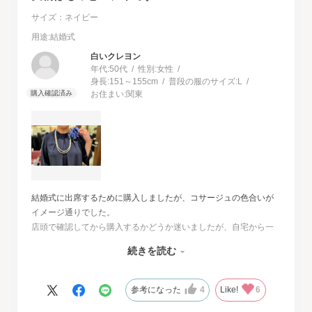
サイズ：ネイビー
用途
:結婚式
白いクレヨン
年代:
50代
性別:
女性
身長:
151～155cm
普段の服のサイズ:
L
お住まい:
関東
結婚式に出席するために購入しましたが、コサージュの色合いが
イメージ通りでした。
店頭で確認してから購入するかどうか迷いましたが、自宅から一
番近い店舗ではネイビーは完売でした。
続きを読む
オンラインショップは写真数が多くじっくりと検討することがで
きました。
また、購入するとすぐに届くのでとても便利だと思いました。
参考になった
4
Like!
6