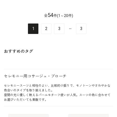
54
全
件(1～20件)
…
1
2
3
3
おすすめのタグ
セレモニー用コサージュ・ブローチ
セレモニースーツと相性のよい、比較的小振りで、モノトーンやさわやかな
色合いのタイプを取り揃えました。
昼間の光に優しく映えるパールモチーフ使いが人気。スーツの色に合わせて
お選びいただいても素敵です。